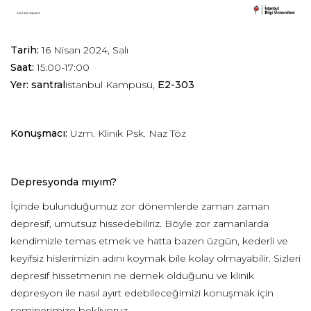
Tarih:
16 Nisan 2024, Salı
Saat:
15:00-17:00
Yer: santral
istanbul Kampüsü,
E2-303
Konuşmacı:
Uzm. Klinik Psk. Naz Töz
Depresyonda mıyım?
İçinde bulunduğumuz zor dönemlerde zaman zaman
depresif, umutsuz hissedebiliriz. Böyle zor zamanlarda
kendimizle temas etmek ve hatta bazen üzgün, kederli ve
keyifsiz hislerimizin adını koymak bile kolay olmayabilir. Sizleri
depresif hissetmenin ne demek olduğunu ve klinik
depresyon ile nasıl ayırt edebileceğimizi konuşmak için
seminerimize bekliyoruz.