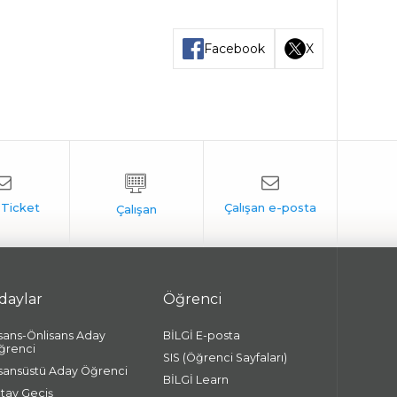
Facebook
X
daylar
Öğrenci
isans-Önlisans Aday
BİLGİ E-posta
ğrenci
SIS (Öğrenci Sayfaları)
isansüstü Aday Öğrenci
BİLGİ Learn
atay Geçiş