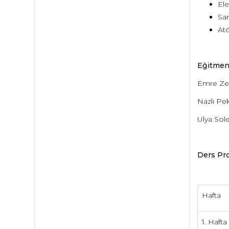
Ele
San
Atö
Eğitmen
Emre Ze
Nazlı Pe
Ulya Sol
Ders Pr
Hafta
1. Hafta