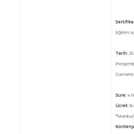
Sertifika
Eğitim so
Tarih
:
25
Perşembe 
Cumartesi
Süre:
4 h
Ücret:
8.
*İstanbul
Kontenj