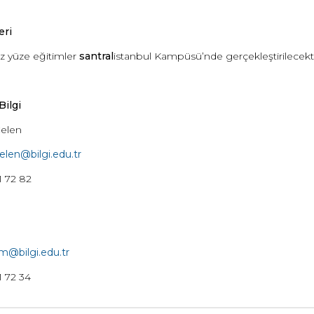
eri
üz yüze eğitimler
santral
istanbul Kampüsü’nde gerçekleştirilecekti
Bilgi
elen
elen@bilgi.edu.tr
11 72 82
im@bilgi.edu.tr
1 72 34