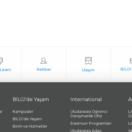
BİLGİ'de Yaşam
International
A
ar
Kampüsler
Uluslararası Öğrenci
L
Danışmanlık Ofisi
Ö
BİLGİ'de Yaşam
Erasmus+ Programları
L
Birim ve Hizmetler
Uluslararası Aday
Y