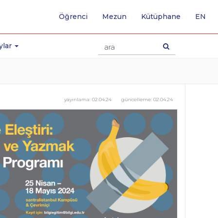
-
Öğrenci
Mezun
Kütüphane
EN
İNG
SA
GE
ylar
yayınlama:
02.04.24
güncelleme:
02.04.24