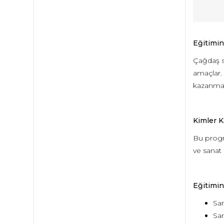
Eğitimin
Çağdaş sa
amaçlar. 
kazanmala
Kimler Ka
Bu progra
ve sanat 
Eğitimin
San
San