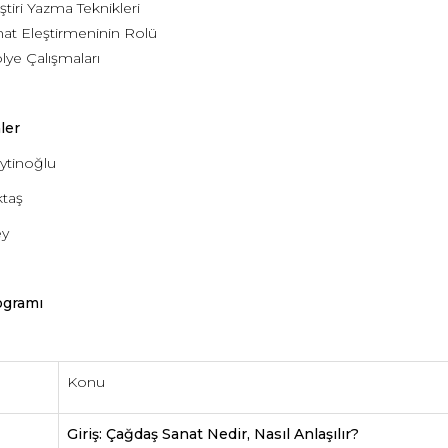
ştiri Yazma Teknikleri
at Eleştirmeninin Rolü
lye Çalışmaları
ler
ytinoğlu
ktaş
ey
ogramı
Konu
Giriş: Çağdaş Sanat Nedir, Nasıl Anlaşılır?