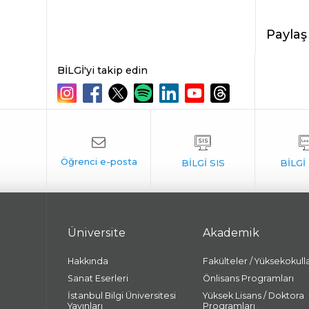
Paylaş
BİLGİ'yi takip edin
Üniversite
Akademik
Hakkında
Fakülteler / Yüksekokull
Sanat Eserleri
Önlisans Programları
İstanbul Bilgi Üniversitesi
Yüksek Lisans / Doktora
Yayınları
Programları