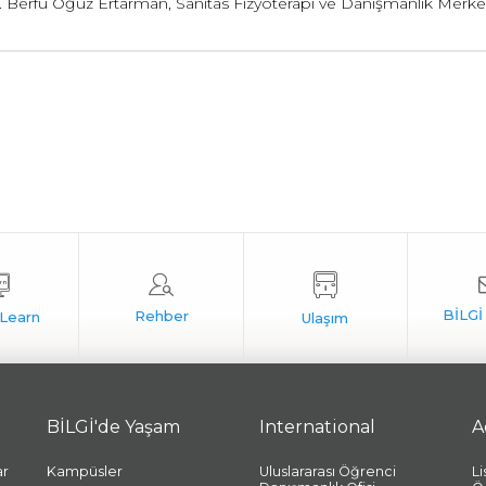
. Berfu Oğuz Ertarman, Sanitas Fizyoterapi ve Danışmanlık Merke
BİLGİ'de Yaşam
International
A
ar
Kampüsler
Uluslararası Öğrenci
L