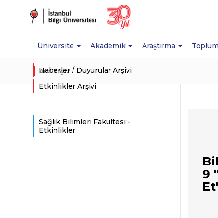
Üniversite
Akademik
Araştırma
Toplum
Haberler / Duyurular Arşivi
Ana Sayfa
Etkinlikler Arşivi
Sağlık Bilimleri Fakültesi -
Etkinlikler
Bi
9 
Et