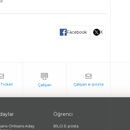
zi
Facebook
X
daylar
Öğrenci
isans-Önlisans Aday
BİLGİ E-posta