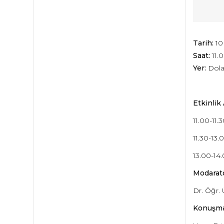
Tarih:
10
Saat:
11.
Yer:
Dola
Etkinlik 
11.00-11.
11.30-13
13.00-14.
Modaratö
Dr. Öğr. 
Konuşma