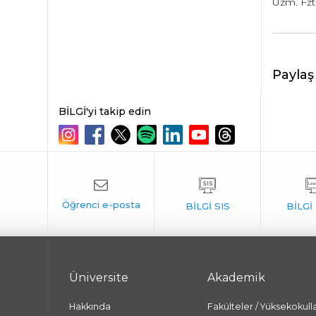
Uzm. Fzt
Paylaş
BİLGİ'yi takip edin
Üniversite
Akademik
Hakkında
Fakülteler / Yüksekokull