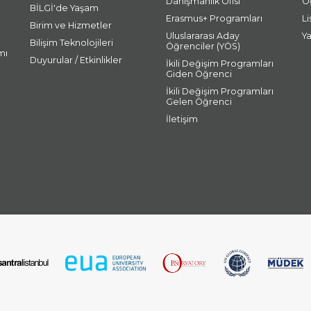
Danışmanlık Ofisi
Ö
BİLGİ'de Yaşam
Erasmus+ Programları
L
Birim ve Hizmetler
Uluslararası Aday
Y
Bilişim Teknolojileri
Öğrenciler (YÖS)
mı
Duyurular / Etkinlikler
İkili Değişim Programları
Giden Öğrenci
İkili Değişim Programları
Gelen Öğrenci
İletişim