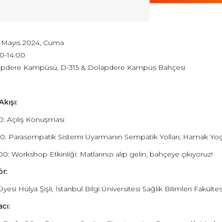
 Mayıs 2024, Cuma
00-14.00
pdere Kampüsü, D-315 & Dolapdere Kampüs Bahçesi
Akışı:
30: Açılış Konuşması
.00: Parasempatik Sistemi Uyarmanın Sempatik Yolları; Hamak Yog
00: Workshop Etkinliği: Matlarınızı alıp gelin, bahçeye çıkıyoruz!
r:
Üyesi Hülya Şişli, İstanbul Bilgi Üniversitesi Sağlık Bilimleri Fakül
cı: