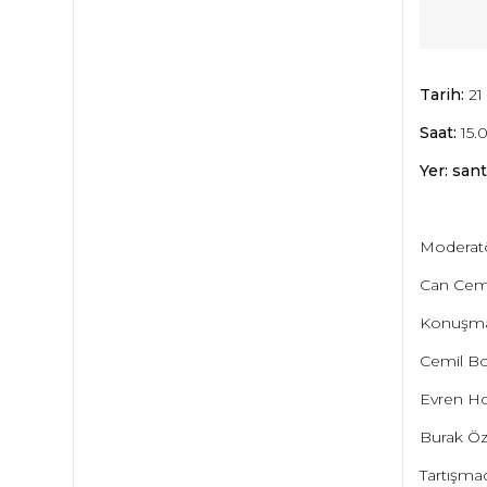
Tarih:
21
Saat:
15.
Yer: sant
Moderatö
Can Cem
Konuşmac
Cemil Bo
Evren H
Burak Öz
Tartışmac