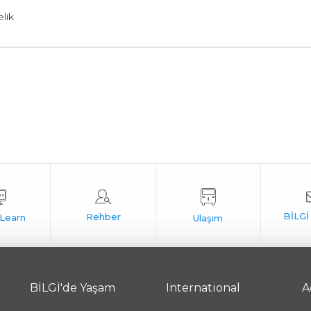
elik
BİLGİ'de Yaşam
International
A