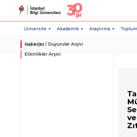
Üniversite
Akademik
Araştırma
Toplum
Haberler / Duyurular Arşivi
Ana Sayfa
Etkinlikler Arşivi
Ta
Mü
Se
ve
Zı