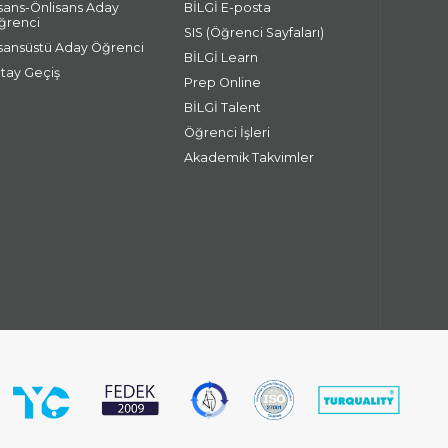
isans-Önlisans Aday
BİLGİ E-posta
ğrenci
SIS (Öğrenci Sayfaları)
isansüstü Aday Öğrenci
BİLGİ Learn
atay Geçiş
Prep Online
BİLGİ Talent
Öğrenci İşleri
Akademik Takvimler