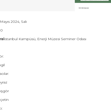
 Mayıs 2024, Salı
00
ral
istanbul Kampüsü, Enerji Müzesi Seminer Odası
r:
gil
ılar:
yraz
oşgör
çetin
ı: