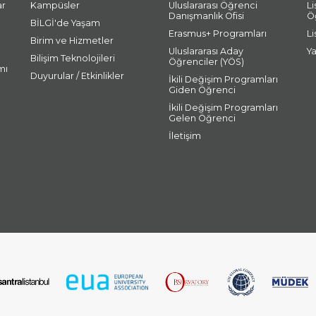
ar
Kampüsler
Uluslararası Öğrenci
L
Danışmanlık Ofisi
Ö
BİLGİ'de Yaşam
Erasmus+ Programları
L
Birim ve Hizmetler
Uluslararası Aday
Y
Bilişim Teknolojileri
Öğrenciler (YÖS)
mı
Duyurular / Etkinlikler
İkili Değişim Programları
Giden Öğrenci
İkili Değişim Programları
Gelen Öğrenci
İletişim