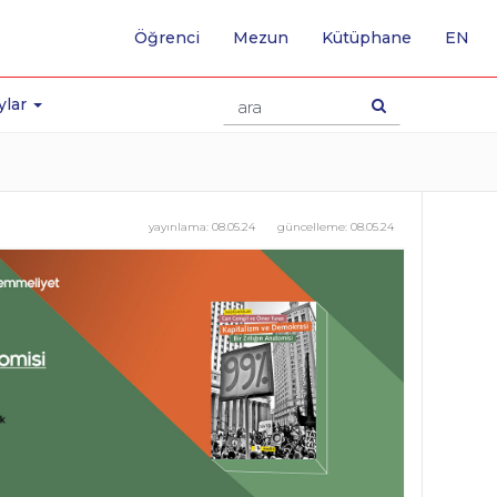
-
Öğrenci
Mezun
Kütüphane
EN
İNG
SA
GE
ylar
yayınlama:
08.05.24
güncelleme:
08.05.24