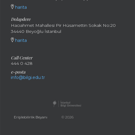
harita
Dolapdere
Hacıahmet Mahallesi Pir Hüsamettin Sokak No:20
34440 Beyoğlu İstanbul
harita
Call Center
444 0 428
e-posta
info@bilgi.edu.tr
Erişilebilirlik Beyanı
© 2026