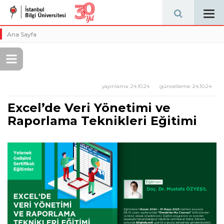
Tog
navi
Ana Sayfa
yayınlama:
24.10.24
güncelleme:
24.10.24
Excel’de Veri Yönetimi ve
Raporlama Teknikleri Eğitimi