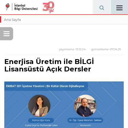
Tog
navi
Ana Sayfa
yayınlama:
13.12.24
güncelleme:
07.04.25
Enerjisa Üretim ile BİLGİ
Lisansüstü Açık Dersler