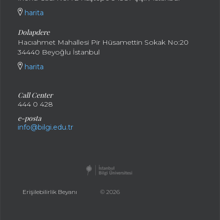
harita
Dolapdere
Hacıahmet Mahallesi Pir Hüsamettin Sokak No:20
34440 Beyoğlu İstanbul
harita
Call Center
444 0 428
e-posta
info@bilgi.edu.tr
Erişilebilirlik Beyanı
© 2026