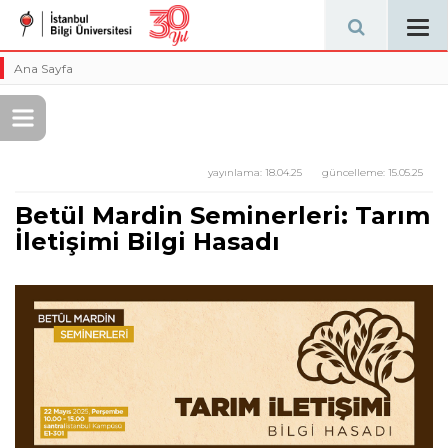
Tog
navi
Ana Sayfa
yayınlama:
18.04.25
güncelleme:
15.05.25
Betül Mardin Seminerleri: Tarım
İletişimi Bilgi Hasadı