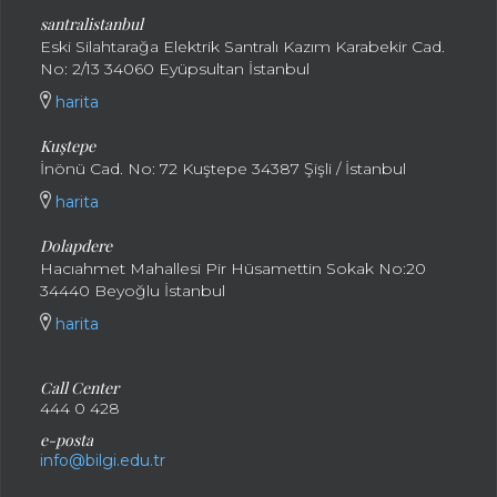
santralistanbul
Eski Silahtarağa Elektrik Santralı Kazım Karabekir Cad.
No: 2/13 34060 Eyüpsultan İstanbul
harita
Kuştepe
İnönü Cad. No: 72 Kuştepe 34387 Şişli / İstanbul
harita
Dolapdere
Hacıahmet Mahallesi Pir Hüsamettin Sokak No:20
34440 Beyoğlu İstanbul
harita
Call Center
444 0 428
e-posta
info@bilgi.edu.tr