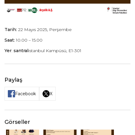
Tarih:
22 Mayıs 2025, Perşembe
Saat:
10.00 – 15.00
Yer
:
santral
istanbul Kampüsü, E1-301
Paylaş
Facebook
X
Görseller