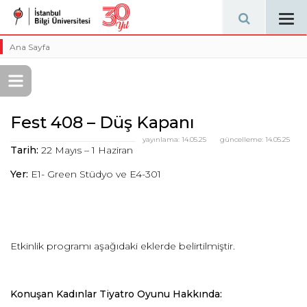
Tog
navi
Ana Sayfa
Fest 408 – Düş Kapanı
yayınlama:
14.05.25
güncelleme:
14.05.25
Tarih:
22 Mayıs – 1 Haziran
Yer:
E1- Green Stüdyo ve E4-301
Etkinlik programı aşağıdaki eklerde belirtilmiştir.
Konuşan Kadınlar
Tiyatro Oyunu
Hakkında: