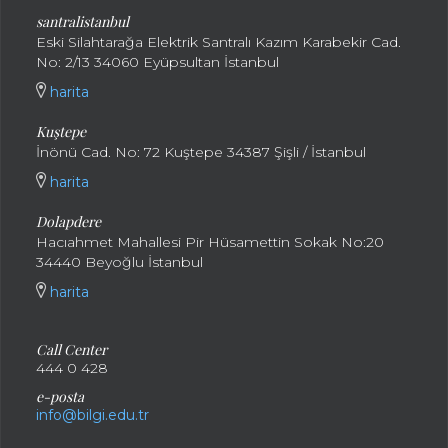
santralistanbul
Eski Silahtarağa Elektrik Santralı Kazım Karabekir Cad.
No: 2/13 34060 Eyüpsultan İstanbul
harita
Kuştepe
İnönü Cad. No: 72 Kuştepe 34387 Şişli / İstanbul
harita
Dolapdere
Hacıahmet Mahallesi Pir Hüsamettin Sokak No:20
34440 Beyoğlu İstanbul
harita
Call Center
444 0 428
e-posta
info@bilgi.edu.tr