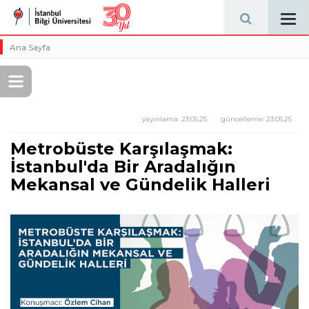
Tog
navi
Ana Sayfa
yayınlama:
23.05.25
güncelleme:
23.05.25
Metrobüste Karşılaşmak:
İstanbul'da Bir Aradalığın
Mekansal ve Gündelik Halleri