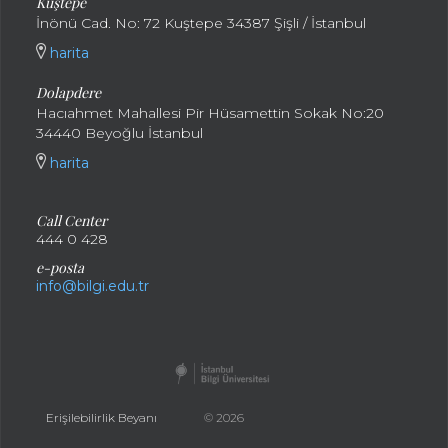
Kuştepe
İnönü Cad. No: 72 Kuştepe 34387 Şişli / İstanbul
harita
Dolapdere
Hacıahmet Mahallesi Pir Hüsamettin Sokak No:20
34440 Beyoğlu İstanbul
harita
Call Center
444 0 428
e-posta
info@bilgi.edu.tr
Erişilebilirlik Beyanı
© 2026