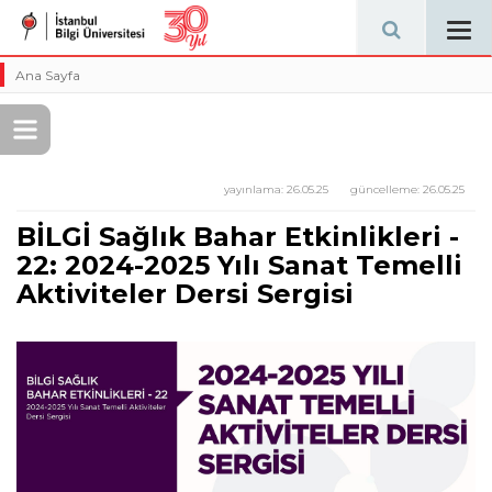
Tog
navi
Ana Sayfa
yayınlama:
26.05.25
güncelleme:
26.05.25
BİLGİ Sağlık Bahar Etkinlikleri -
22: 2024-2025 Yılı Sanat Temelli
Aktiviteler Dersi Sergisi