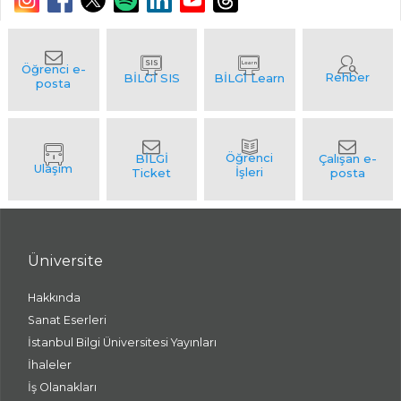
Üniversite
Hakkında
Sanat Eserleri
İstanbul Bilgi Üniversitesi Yayınları
İhaleler
İş Olanakları