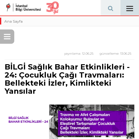
Tog
navi
Ana Sayfa
yayınlama:
12.06.25
güncelleme:
13.06.25
BİLGİ Sağlık Bahar Etkinlikleri -
24: Çocukluk Çağı Travmaları:
Bellekteki İzler, Kimlikteki
Yansılar