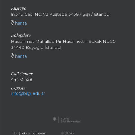
Kuştepe
İnönü Cad. No: 72 Kuştepe 34387 Şişli / İstanbul
harita
Dolapdere
Hacıahmet Mahallesi Pir Hüsamettin Sokak No:20
34440 Beyoğlu İstanbul
harita
Call Center
444 0 428
e-posta
info@bilgi.edu.tr
Erişilebilirlik Beyanı
© 2026