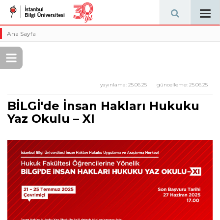
Tog
navi
Ana Sayfa
yayınlama:
25.06.25
güncelleme:
25.06.25
BİLGİ'de İnsan Hakları Hukuku
Yaz Okulu – XI