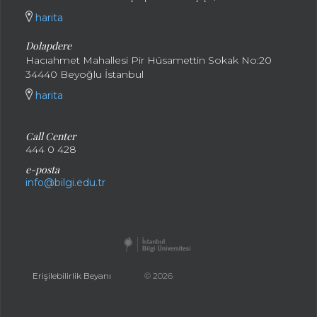
harita
Dolapdere
Hacıahmet Mahallesi Pir Hüsamettin Sokak No:20
34440 Beyoğlu İstanbul
harita
Call Center
444 0 428
e-posta
info@bilgi.edu.tr
Erişilebilirlik Beyanı
© 2026