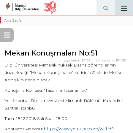
Tog
navi
Ana Sayfa
Mekan Konuşmaları No:51
yayınlama:
18.11.25
güncelleme:
19.11.25
Bilgi Üniversitesi Mimarlık Yüksek Lisans öğrencilerinin
düzenlediği “Mekan Konuşmaları” serisinin 51.sinde Melike
Altınışık bizlerle olacak.
Konuşma Konusu: "Tasarımı Tasarlamak"
Yer: İstanbul Bilgi Üniversitesi Mimarlık Bölümü, Kazandibi
Santral İstanbul
Tarih: 18.12.2018 Salı Saat: 18.00
Konuşma videosu:
https://www.youtube.com/watch?