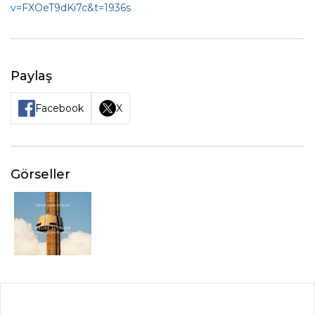
v=FXOeT9dKi7c&t=1936s
Paylaş
Facebook
X
Görseller