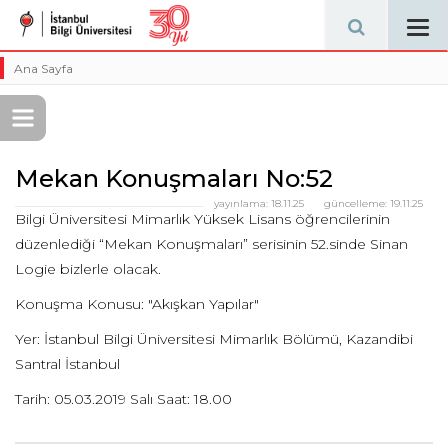
Tog
navi
Ana Sayfa
Mekan Konuşmaları No:52
yayınlama:
18.11.25
güncelleme:
19.11.25
Bilgi Üniversitesi Mimarlık Yüksek Lisans öğrencilerinin
düzenlediği “Mekan Konuşmaları” serisinin 52.sinde Sinan
Logie bizlerle olacak.
Konuşma Konusu: "Akışkan Yapılar"
Yer: İstanbul Bilgi Üniversitesi Mimarlık Bölümü, Kazandibi
Santral İstanbul
Tarih: 05.03.2019 Salı Saat: 18.00