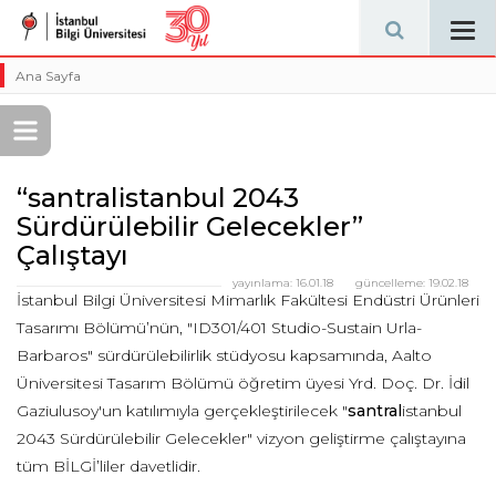
Tog
navi
Ana Sayfa
“santralistanbul 2043
Sürdürülebilir Gelecekler”
Çalıştayı
yayınlama:
16.01.18
güncelleme:
19.02.18
İstanbul Bilgi Üniversitesi Mimarlık Fakültesi Endüstri Ürünleri
Tasarımı Bölümü’nün, "ID301/401 Studio-Sustain Urla-
Barbaros" sürdürülebilirlik stüdyosu kapsamında, Aalto
Üniversitesi Tasarım Bölümü öğretim üyesi Yrd. Doç. Dr. İdil
Gaziulusoy'un katılımıyla gerçekleştirilecek "
santral
istanbul
2043 Sürdürülebilir Gelecekler" vizyon geliştirme çalıştayına
tüm BİLGİ’liler davetlidir.