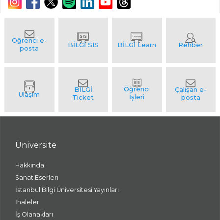
Üniversite
Hakkında
Sanat Eserleri
İstanbul Bilgi Üniversitesi Yayınları
İhaleler
İş Olanakları