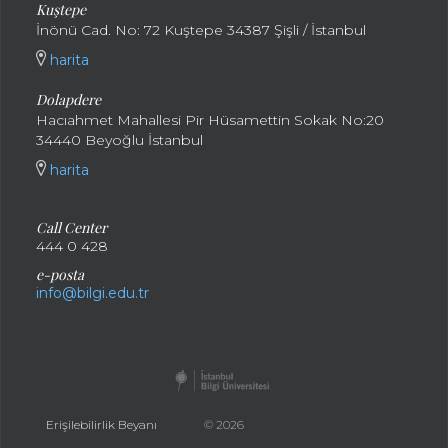
Kuştepe
İnönü Cad. No: 72 Kuştepe 34387 Şişli / İstanbul
harita
Dolapdere
Hacıahmet Mahallesi Pir Hüsamettin Sokak No:20
34440 Beyoğlu İstanbul
harita
Call Center
444 0 428
e-posta
info@bilgi.edu.tr
Erişilebilirlik Beyanı
© 2026