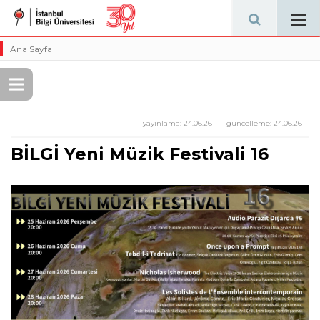
Tog
navi
Ana Sayfa
yayınlama:
24.06.26
güncelleme:
24.06.26
BİLGİ Yeni Müzik Festivali 16