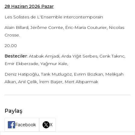
28 Haziran 2026 Pazar
Les Solistes de L'Ensemble intercontemporain
Alain Billard, Jérôme Comte, Éric-Maria Couturier, Nicolas
Crosse.
20.00
Besteciler
: Atabak Amjadi, Arda Yiğit Serbes, Cenk Takınc,
Emir Ekberzade, Yağmur Kale,
Deniz Hatipoğlu, Tarık Mutlugöz, Evrim Bozkan, Melikşah
Alkan, Anıl Çelik, İrem Başer, Mert Altıparmak
Paylaş
Facebook
X