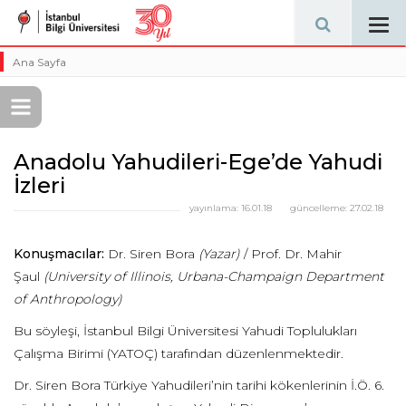
Tog
navi
Ana Sayfa
Anadolu Yahudileri-Ege’de Yahudi
İzleri
yayınlama:
16.01.18
güncelleme:
27.02.18
Konuşmacılar:
Dr. Siren Bora
(Yazar)
/ Prof. Dr. Mahir
Şaul
(University of Illinois, Urbana-Champaign Department
of Anthropology)
Bu söyleşi, İstanbul Bilgi Üniversitesi Yahudi Toplulukları
Çalışma Birimi (YATOÇ) tarafından düzenlenmektedir.
Dr. Siren Bora Türkiye Yahudileri’nin tarihi kökenlerinin İ.Ö. 6.