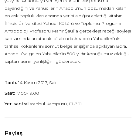
yüzyılda Anadolu’ya yerleşen Yahudi Diasporası’na
dayandığını ve Yahudilerin Anadolu’nun bozulmadan kalan
en eski toplulukları arasında yerini aldığını anlattığı kitabını
İllinois Üniversitesi Yahudi Kültürü ve Toplumu Programı
Antropoloji Profesörü Mahir Şaul’la gerçekleştireceği söyleşi
kapsamında anlatacak. Kitabında Anadolu Yahudileri’nin
tarihsel kökenlerini somut belgeler ışığında açıklayan Bora,
Anadolu’ya gelen Yahudiler’in 500 yıldır konuğumuz olduğu
saptamasının yanlışlığını gösterecek.
Tarih:
14 Kasım 2017, Salı
Saat:
17.00-19.00
Yer: santral
istanbul Kampüsü, E1-301
Paylaş