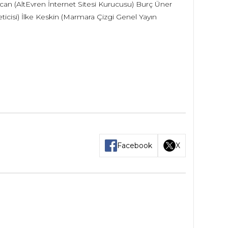
lcan (AltEvren İnternet Sitesi Kurucusu) Burç Üner
cisi) İlke Keskin (Marmara Çizgi Genel Yayın
Facebook
X