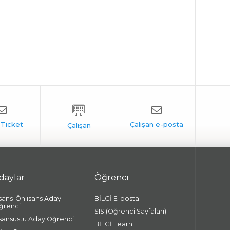
daylar
Öğrenci
isans-Önlisans Aday
BİLGİ E-posta
ğrenci
SIS (Öğrenci Sayfaları)
isansüstü Aday Öğrenci
BİLGİ Learn