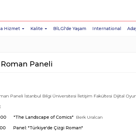
a Hizmet
Kalite
BİLGİ'de Yaşam
International
Ada
i Roman Paneli
an Paneli İstanbul Bilgi Üniversitesi İletişim Fakültesi Dijital 
:
2.00 "The Landscape of Comics"
Berk Uralcan
7.00 Panel: "Türkiye'de Çizgi Roman"