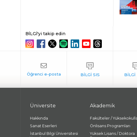
BİLGİ'yi takip edin
Üniversite
Akademik
Hakkında
Fakülteler / Yüksekokull
Sanat Eserleri
Önlisans Programları
İstanbul Bilgi Üniversitesi
Yüksek Lisans / Doktora