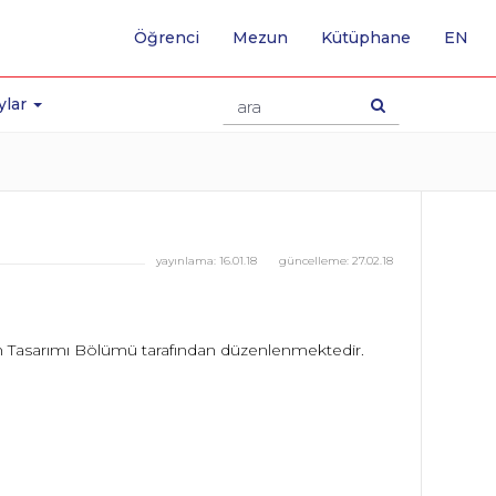
-
Öğrenci
Mezun
Kütüphane
EN
İNG
SA
GE
ylar
yayınlama:
16.01.18
güncelleme:
27.02.18
Oyun Tasarımı Bölümü tarafından düzenlenmektedir.