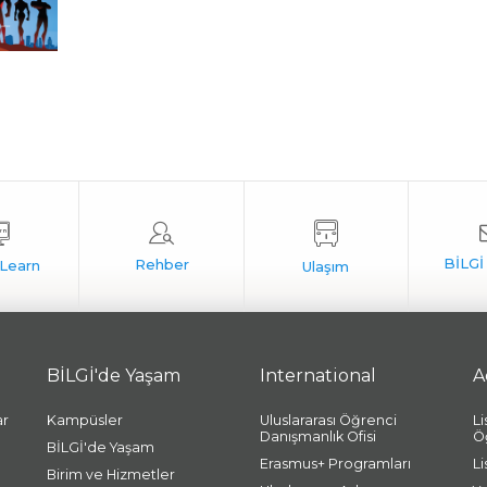
BİLGİ'de Yaşam
International
A
ar
Kampüsler
Uluslararası Öğrenci
L
Danışmanlık Ofisi
Ö
BİLGİ'de Yaşam
Erasmus+ Programları
L
Birim ve Hizmetler