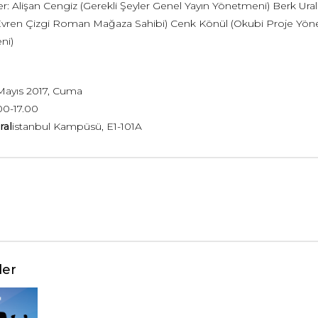
er: Alişan Cengiz (Gerekli Şeyler Genel Yayın Yönetmeni) Berk Ura
 Evren Çizgi Roman Mağaza Sahibi) Cenk Könül (Okubi Proje Yöneti
ni)
Mayıs 2017, Cuma
00-17.00
ral
istanbul Kampüsü, E1-101A
ler