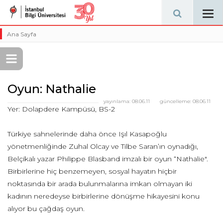
Tog
navi
Ana Sayfa
Oyun: Nathalie
yayınlama:
08.06.11
güncelleme:
08.06.11
Yer: Dolapdere Kampüsü, BS-2
Türkiye sahnelerinde daha önce Işıl Kasapoğlu
yönetmenliğinde Zuhal Olcay ve Tilbe Saran’ın oynadığı,
Belçikalı yazar Philippe Blasband imzalı bir oyun “Nathalie".
Birbirlerine hiç benzemeyen, sosyal hayatın hiçbir
noktasında bir arada bulunmalarına imkan olmayan iki
kadının neredeyse birbirlerine dönüşme hikayesini konu
alıyor bu çağdaş oyun.