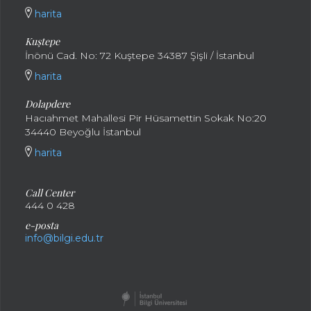
harita
Kuştepe
İnönü Cad. No: 72 Kuştepe 34387 Şişli / İstanbul
harita
Dolapdere
Hacıahmet Mahallesi Pir Hüsamettin Sokak No:20
34440 Beyoğlu İstanbul
harita
Call Center
444 0 428
e-posta
info@bilgi.edu.tr