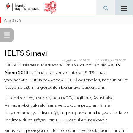
Tog
navi
Ana Sayfa
IELTS Sınavı
yayınlama:
19.02.13
güncelleme:
12.04.13
BİLGİ Uluslararası Merkez ve British Council işbirliğiyle,
13
Nisan 2013
tarihinde Üniversitemizde IELTS sınavı
yapılacaktır. Bütün seviyedeki BİLGİ öğrencileri, mezunları ve
isteyen araştırma görevlileri bu sınava başvurabilir.
Ülkemizde veya yurtdışında (ABD, İngiltere, Avustralya,
Kanada, vb.) yüksek lisans ve doktora programlarına
başvurularda; yurtdışı değişim programlarına başvurularda ve
İngilizce dil muafiyeti için IELTS kabul edilmektedir.
Sınav kompozisyon, dinleme, okuma ve sözlü kısımlarından