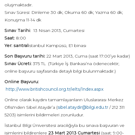
oluşmaktadır.
Sınav Süresi: Dinleme 30 dk; Okuma 60 dk; Yazma 60 dk;
Konuşma 11-14 dk
Sınav Tarihi
: 13 Nisan 2013, Cumartesi
Saat:
8:00
Yer: santral
istanbul Kampüsü, E1 binası
Son Başvuru tarihi:
22 Mart 2013, Cuma (saat 17:00’ye kadar)
Sınav Ücreti:
375 TL (Türkiye İş Bankası’na ödenecektir;
online başvuru sayfasında detaylı bilgi bulunmaktadır.)
Online Başvuru:
http://www.britishcouncil.org.tr/ielts/Index.aspx
Online olarak kaydını tamamlayanların Uluslararası Merkez
Ofisi'nden Sibel Ataydır’a (
sibel.ataydir@bilgi.edu.tr
/ 212 311
5203) isimlerini bildirmeleri zorunludur.
İstanbul Bilgi Üniversitesi aracılığıyla bu sınava başvuran ve
isimlerini bildirenlere
23 Mart 2013 Cumartesi
(saat: 9:00-