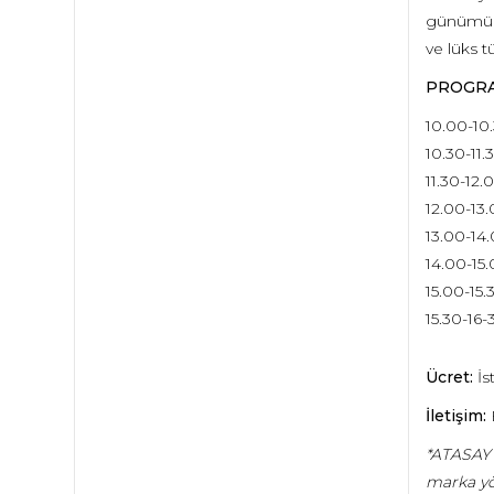
günümüzde
ve lüks t
PROGRA
10.00-10
10.30-11.
11.30-12.
12.00-13
13.00-14
14.00-15
15.00-15.
15.30-16
Ücret:
İst
İletişim:
*ATASAY 
marka yön