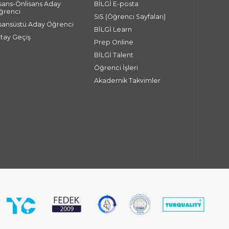
isans-Önlisans Aday
BİLGİ E-posta
ğrenci
SIS (Öğrenci Sayfaları)
isansüstü Aday Öğrenci
BİLGİ Learn
atay Geçiş
Prep Online
BİLGİ Talent
Öğrenci İşleri
Akademik Takvimler