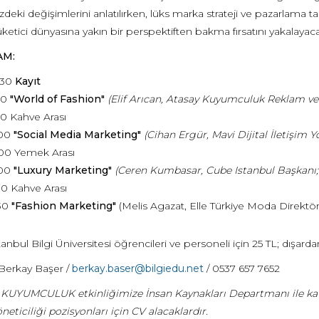
ki değişimlerini anlatılırken, lüks marka strateji ve pazarlama t
üketici dünyasına yakın bir perspektiften bakma fırsatını yakalayaca
M:
.30
Kayıt
30
"
World of Fashion"
(
Elif Arıcan, Atasay Kuyumculuk Reklam ve 
00 Kahve Arası
.00
"
Social Media Marketing"
(
Cihan Ergür, Mavi Dijital İletişim Yö
.00 Yemek Arası
.00
"
Luxury Marketing"
(
Ceren Kumbasar, Cube Istanbul Başkanı; 
30 Kahve Arası
-30
"
Fashion Marketing"
(Melis Agazat, Elle Türkiye Moda Direktö
anbul Bilgi Üniversitesi öğrencileri ve personeli için 25 TL; dışardan 
Berkay Başer /
berkay.baser@bilgiedu.net
/ 0537 657 7652
KUYUMCULUK etkinliğimize İnsan Kaynakları Departmanı ile katıla
eticiliği pozisyonları için CV alacaklardır.