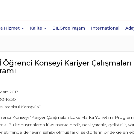
a Hizmet
Kalite
BİLGİ'de Yaşam
International
Ada
İ Öğrenci Konseyi Kariyer Çalışmalar
ramı
Mart 2013
00-16:30
tralistanbul Kampüsü
renci Konseyi "Kariyer Çalışmaları Lüks Marka Yönetimi Program
ek. Bu konuşmalarda lüks marka nedir, nasıl yaratılır, geliştirilir, yö
netiminde deneyim sahibi olmuş farklı sektörlerin önde gelen 