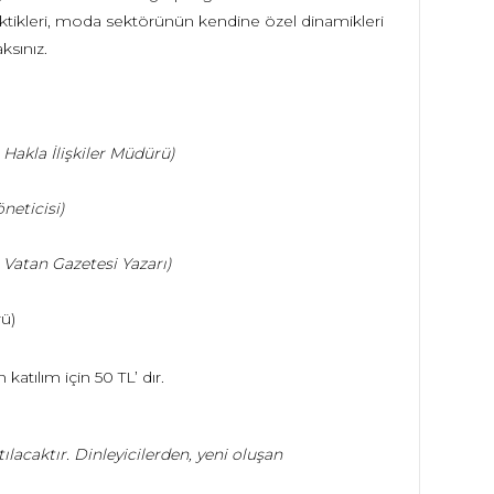
aktikleri, moda sektörünün kendine özel dinamikleri
ksınız.
Hakla İlişkiler Müdürü)
neticisi)
Vatan Gazetesi Yazarı)
rü)
katılım için 50 TL’ dır.
caktır. Dinleyicilerden, yeni oluşan