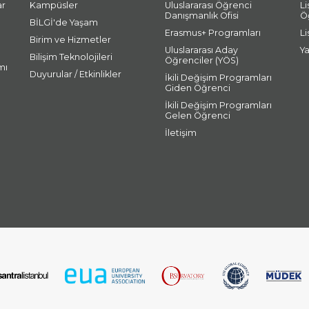
ar
Kampüsler
Uluslararası Öğrenci
L
Danışmanlık Ofisi
Ö
BİLGİ'de Yaşam
Erasmus+ Programları
L
Birim ve Hizmetler
Uluslararası Aday
Y
Bilişim Teknolojileri
Öğrenciler (YÖS)
mı
Duyurular / Etkinlikler
İkili Değişim Programları
Giden Öğrenci
İkili Değişim Programları
Gelen Öğrenci
İletişim