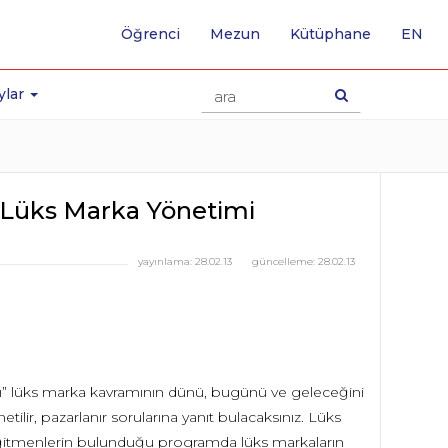
-
Öğrenci
Mezun
Kütüphane
EN
İNG
SA
GE
ylar
ı Lüks Marka Yönetimi
yayınlama:
28.02.13
güncelleme:
28.02.13
ı” lüks marka kavramının dünü, bugünü ve geleceğini
netilir, pazarlanır sorularına yanıt bulacaksınız. Lüks
eğitmenlerin bulunduğu programda lüks markaların