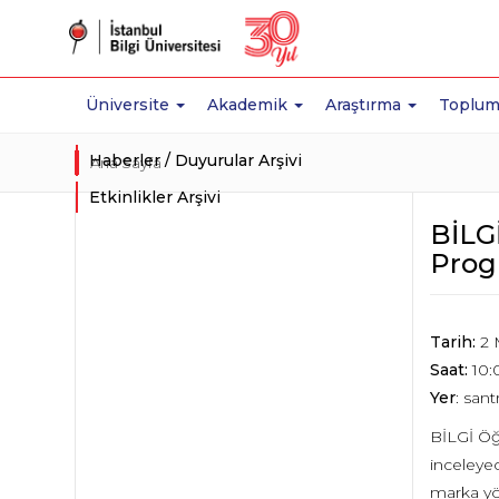
Üniversite
Akademik
Araştırma
Toplum
Haberler / Duyurular Arşivi
Ana Sayfa
Etkinlikler Arşivi
BİLG
Prog
Tarih:
2 
Saat:
10:
Yer
: san
BİLGİ Öğ
inceleyec
marka yö