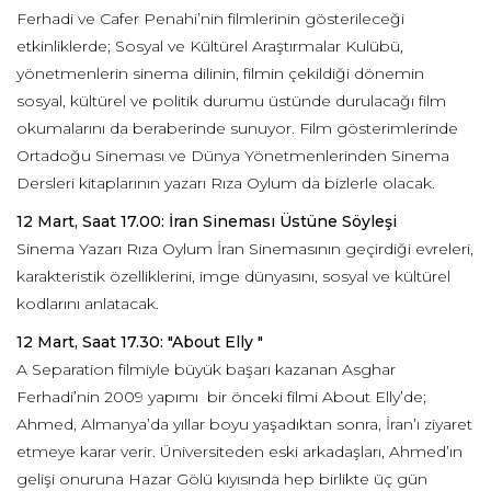
Ferhadi ve Cafer Penahi’nin filmlerinin gösterileceği
etkinliklerde; Sosyal ve Kültürel Araştırmalar Kulübü,
yönetmenlerin sinema dilinin, filmin çekildiği dönemin
sosyal, kültürel ve politik durumu üstünde durulacağı film
okumalarını da beraberinde sunuyor. Film gösterimlerinde
Ortadoğu Sineması ve Dünya Yönetmenlerinden Sinema
Dersleri kitaplarının yazarı Rıza Oylum da bizlerle olacak.
12 Mart, Saat 17.00: İran Sineması Üstüne Söyleşi
Sinema Yazarı Rıza Oylum İran Sinemasının geçirdiği evreleri,
karakteristik özelliklerini, imge dünyasını, sosyal ve kültürel
kodlarını anlatacak.
12 Mart, Saat 17.30: "About Elly "
A Separation filmiyle büyük başarı kazanan Asghar
Ferhadi’nin 2009 yapımı bir önceki filmi About Elly’de;
Ahmed, Almanya’da yıllar boyu yaşadıktan sonra, İran’ı ziyaret
etmeye karar verir. Üniversiteden eski arkadaşları, Ahmed’ın
gelişi onuruna Hazar Gölü kıyısında hep birlikte üç gün