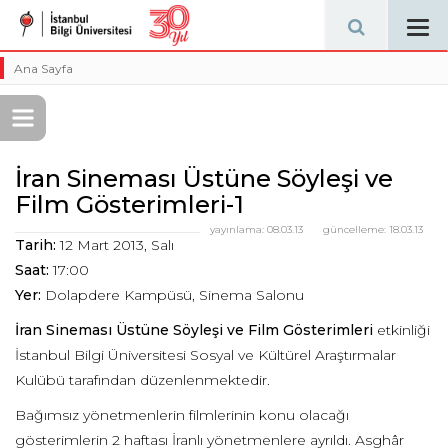
Tog
navi
Ana Sayfa
İran Sineması Üstüne Söyleşi ve
Film Gösterimleri-1
yayınlama:
08.03.13
güncelleme:
18.03.13
Tarih:
12 Mart 2013, Salı
Saat:
17:00
Yer:
Dolapdere Kampüsü, Sinema Salonu
İran Sineması Üstüne Söyleşi ve Film Gösterimleri
etkinliği
İstanbul Bilgi Üniversitesi Sosyal ve Kültürel Araştırmalar
Kulübü tarafından düzenlenmektedir.
Bağımsız yönetmenlerin filmlerinin konu olacağı
gösterimlerin 2 haftası İranlı yönetmenlere ayrıldı. Asghâr