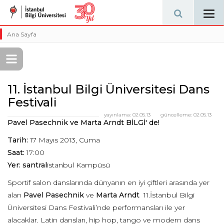
Tog
navi
Ana Sayfa
11. İstanbul Bilgi Üniversitesi Dans
Festivali
yayınlama:
02.05.13
güncelleme:
02.05.13
Pavel Pasechnik ve Marta Arndt BİLGİ' de!
Tarih:
17 Mayıs 2013, Cuma
Saat:
17:00
Yer: santral
istanbul Kampüsü
Sportif salon danslarında dünyanın en iyi çiftleri arasında yer
alan
Pavel Pasechnik
ve
Marta Arndt
11.İstanbul Bilgi
Üniversitesi Dans Festivali’nde performansları ile yer
alacaklar. Latin dansları, hip hop, tango ve modern dans