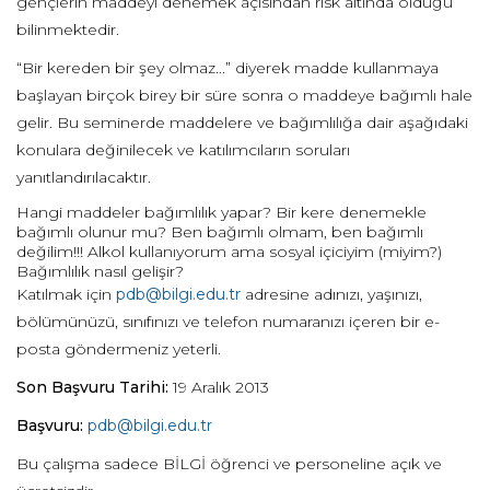
gençlerin maddeyi denemek açısından risk altında olduğu
bilinmektedir.
“Bir kereden bir şey olmaz...” diyerek madde kullanmaya
başlayan birçok birey bir süre sonra o maddeye bağımlı hale
gelir. Bu seminerde maddelere ve bağımlılığa dair aşağıdaki
konulara değinilecek ve katılımcıların soruları
yanıtlandırılacaktır.
Hangi maddeler bağımlılık yapar? Bir kere denemekle
bağımlı olunur mu? Ben bağımlı olmam, ben bağımlı
değilim!!! Alkol kullanıyorum ama sosyal içiciyim (miyim?)
Bağımlılık nasıl gelişir?
Katılmak için
pdb@bilgi.edu.tr
adresine adınızı, yaşınızı,
bölümünüzü, sınıfınızı ve telefon numaranızı içeren bir e-
posta göndermeniz yeterli.
Son Başvuru Tarihi:
19 Aralık 2013
Başvuru:
pdb@bilgi.edu.tr
Bu çalışma sadece BİLGİ öğrenci ve personeline açık ve