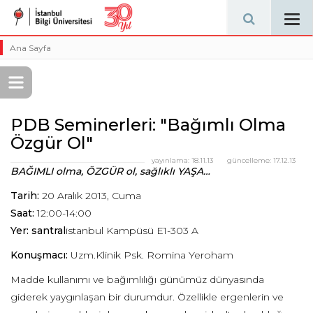
Tog
navi
Ana Sayfa
PDB Seminerleri: "Bağımlı Olma
Özgür Ol"
yayınlama:
18.11.13
güncelleme:
17.12.13
BAĞIMLI olma, ÖZGÜR ol, sağlıklı YAŞA…
Tarih:
20 Aralık 2013, Cuma
Saat:
12:00-14:00
Yer: santral
istanbul Kampüsü E1-303 A
Konuşmacı:
Uzm.Klinik Psk. Romina Yeroham
Madde kullanımı ve bağımlılığı günümüz dünyasında
giderek yaygınlaşan bir durumdur. Özellikle ergenlerin ve