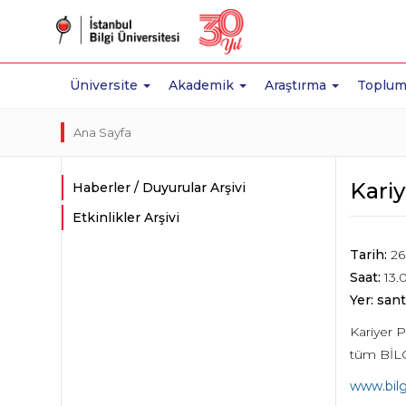
Üniversite
Akademik
Araştırma
Toplum
Ana Sayfa
Kari
Haberler / Duyurular Arşivi
Etkinlikler Arşivi
Tarih:
26 
Saat:
13.
Yer: sant
Kariyer P
tüm BİLGİ
www.bilg