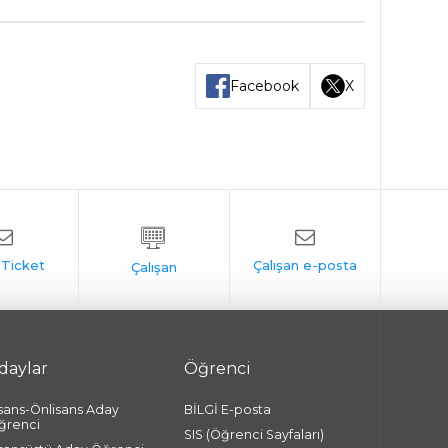
Facebook
X
daylar
Öğrenci
isans-Önlisans Aday
BİLGİ E-posta
ğrenci
SIS (Öğrenci Sayfaları)