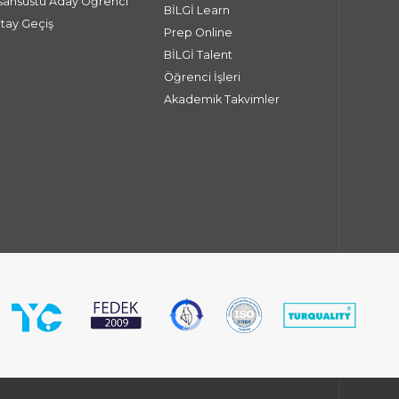
isansüstü Aday Öğrenci
BİLGİ Learn
atay Geçiş
Prep Online
BİLGİ Talent
Öğrenci İşleri
Akademik Takvimler