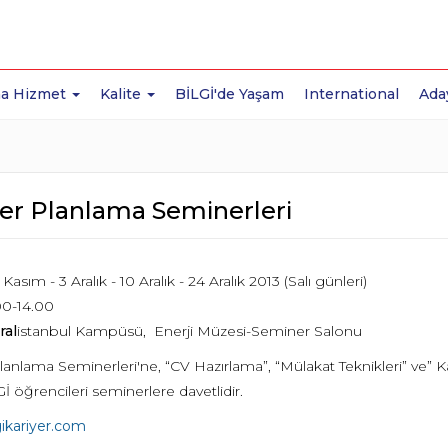
a Hizmet
Kalite
BİLGİ'de Yaşam
International
Ada
yer Planlama Seminerleri
Kasım - 3 Aralık - 10 Aralık - 24 Aralık 2013 (Salı günleri)
00-14.00
ral
istanbul Kampüsü, Enerji Müzesi-Seminer Salonu
lanlama Seminerleri'ne, “CV Hazırlama”, “Mülakat Teknikleri” ve” K
 öğrencileri seminerlere davetlidir.
ikariyer.com