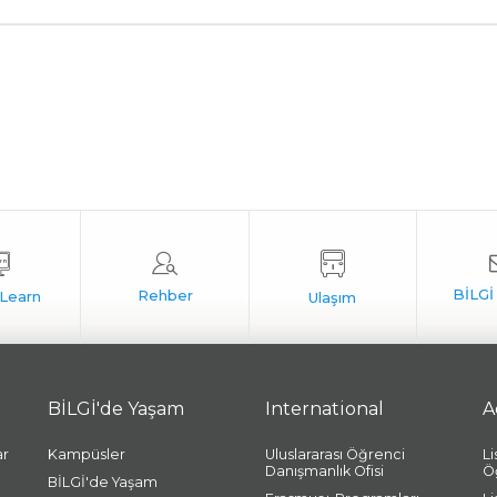
BİLGİ'de Yaşam
International
A
ar
Kampüsler
Uluslararası Öğrenci
L
Danışmanlık Ofisi
Ö
BİLGİ'de Yaşam