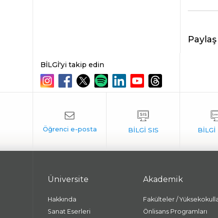
Paylaş
BİLGİ'yi takip edin
Üniversite
Akademik
Hakkında
Fakülteler / Yüksekokull
Sanat Eserleri
Önlisans Programları