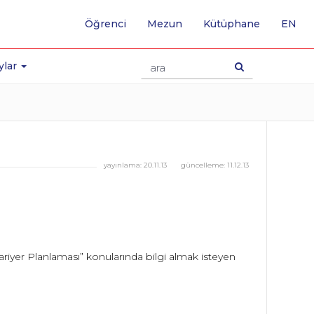
-
Öğrenci
Mezun
Kütüphane
EN
İNG
SA
GE
ylar
yayınlama:
20.11.13
güncelleme:
11.12.13
ariyer Planlaması” konularında bilgi almak isteyen