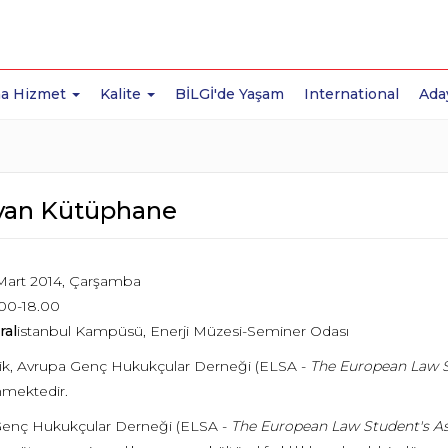
a Hizmet
Kalite
BİLGİ'de Yaşam
International
Ada
yan Kütüphane
Mart 2014, Çarşamba
00-18.00
ral
istanbul Kampüsü, Enerji Müzesi-Seminer Odası
lik, Avrupa Genç Hukukçular Derneği (ELSA -
The European Law S
mektedir.
enç Hukukçular Derneği (ELSA -
The European Law Student's As