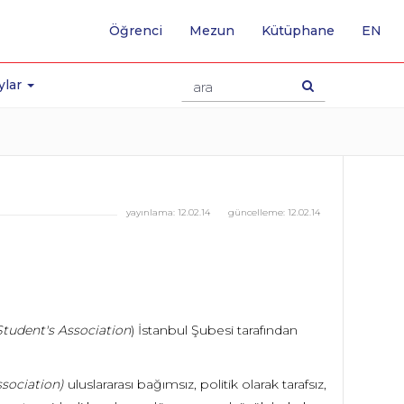
-
Öğrenci
Mezun
Kütüphane
EN
İNG
SA
GE
ylar
yayınlama:
12.02.14
güncelleme:
12.02.14
tudent's Association
) İstanbul Şubesi tarafından
sociation)
uluslararası bağımsız, politik olarak tarafsız,