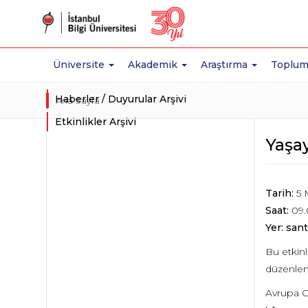
Üniversite
Akademik
Araştırma
Toplum
Haberler / Duyurular Arşivi
Ana Sayfa
Etkinlikler Arşivi
Yaşa
Tarih:
5 
Saat:
09.
Yer: sant
Bu etkin
düzenlen
Avrupa G