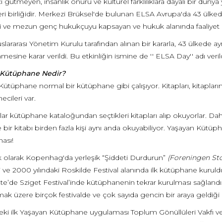
 gütmeyen, insanlık onuru ve kültürel farklılıklara dayalı bir dü
eri birliğidir. Merkezi Brüksel'de bulunan ELSA Avrupa'da 43 ülk
i ve mezun genç hukukçuyu kapsayan ve hukuk alanında faaliyet
lararası Yönetim Kurulu tarafından alınan bir kararla, 43 ülkede aynı
esine karar verildi. Bu etkinliğin ismine de '' ELSA Day'' adı verild
 Kütüphane Nedir?
ütüphane normal bir kütüphane gibi çalışıyor. Kitapları, kitapların 
cileri var.
r kütüphane kataloğundan seçtikleri kitapları alıp okuyorlar. Dah
e bir kitabı birden fazla kişi aynı anda okuyabiliyor. Yaşayan Kütüp
ası!
ilk olarak Kopenhag'da yerleşik “Şiddeti Durdurun”
(Foreningen St
ldi ve 2000 yılındaki Roskilde Festival alanında ilk kütüphane kurul
’de Sziget Festival’inde kütüphanenin tekrar kurulması sağlandı. O
mak üzere birçok festivalde ve çok sayıda gencin bir araya geldi
eki ilk Yaşayan Kütüphane uygulaması Toplum Gönüllüleri Vakfı ve 