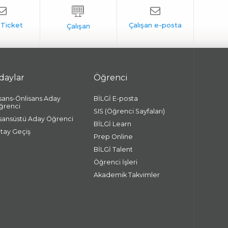
daylar
Öğrenci
isans-Önlisans Aday
BİLGİ E-posta
ğrenci
SIS (Öğrenci Sayfaları)
isansüstü Aday Öğrenci
BİLGİ Learn
atay Geçiş
Prep Online
BİLGİ Talent
Öğrenci İşleri
Akademik Takvimler