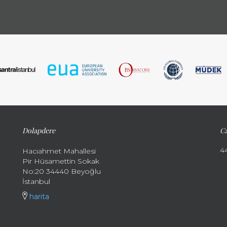
Dolapdere
Ca
4
Hacıahmet Mahallesi
Pir Hüsamettin Sokak
No:20 34440 Beyoğlu
İstanbul
harita