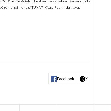
e 2008’de GePGeNç Festival’de ve tekrar Barışarock’ta
 düzenlendi. İkincisi TÜYAP Kitap Fuarı’nda hayat
.
Facebook
X