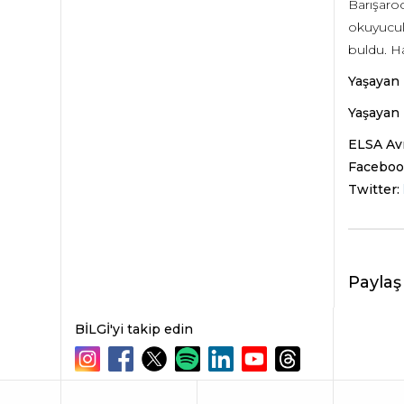
Barışaro
okuyucula
buldu. H
Yaşayan 
Yaşayan
ELSA Avr
Faceboo
Twitter:
Paylaş
BİLGİ'yi takip edin