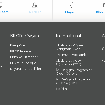
BİLGİ'de Yaşam
International
A
ar
Kampüsler
Uluslararası Öğrenci
L
Danışmanlık Ofisi
Ö
BİLGİ'de Yaşam
Erasmus+ Programları
L
Birim ve Hizmetler
Uluslararası Aday
Y
Bilişim Teknolojileri
Öğrenciler (YÖS)
mı
Duyurular / Etkinlikler
İkili Değişim Programları
Giden Öğrenci
İkili Değişim Programları
Gelen Öğrenci
İletişim