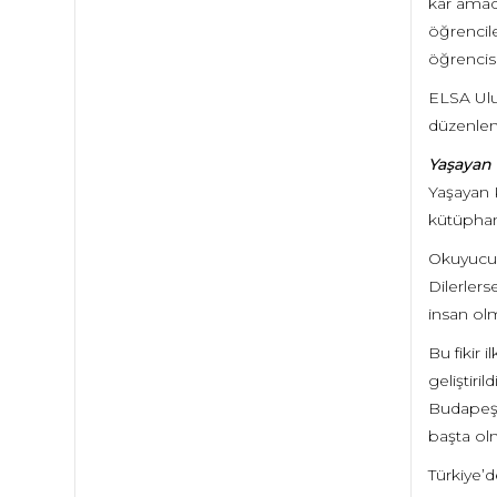
kâr amacı
öğrencil
öğrencis
ELSA Ulus
düzenlenm
Yaşayan
Yaşayan K
kütüphane
Okuyucula
Dilerlers
insan olm
Bu fikir 
geliştiri
Budapeşte
başta ol
Türkiye’d