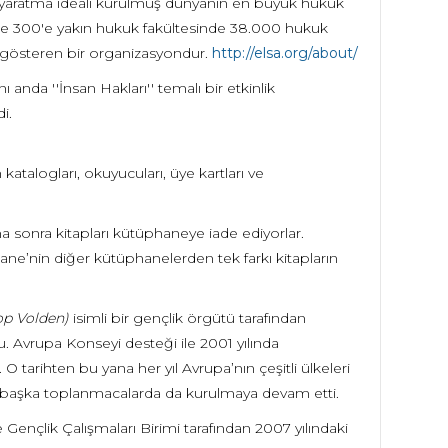
nya yaratma ideali kurulmuş dünyanın en büyük hukuk
ede 300'e yakın hukuk fakültesinde 38.000 hukuk
 gösteren bir organizasyondur.
http://elsa.org/about/
 anda ''İnsan Hakları'' temalı bir etkinlik
i.
katalogları, okuyucuları, üye kartları ve
a sonra kitapları kütüphaneye iade ediyorlar.
hane’nin diğer kütüphanelerden tek farkı kitapların
op Volden)
isimli bir gençlik örgütü tarafından
du. Avrupa Konseyi desteği ile 2001 yılında
 tarihten bu yana her yıl Avrupa’nın çeşitli ülkeleri
ği başka toplanmacalarda da kurulmaya devam etti.
Gençlik Çalışmaları Birimi tarafından 2007 yılındaki