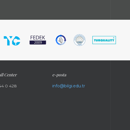
ll Center
e-posta
44 0 428
info@bilgi.edu.tr