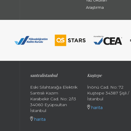
Yaz Okulları
Araştırma
santralistanbul
Kuştepe
Eski Silahtarağa Elektrik
İnönü Cad. No: 72
Santralı Kazım
Kuştepe 34387 Şişli /
Karabekir Cad. No: 2/13
İstanbul
34060 Eyüpsultan
harita
İstanbul
harita