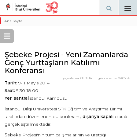
Tog
navi
Ana Sayfa
Şebeke Projesi - Yeni Zamanlarda
Genç Yurttaşların Katılımı
Konferansı
yayınlama:
08.05.14
güncelleme:
09.05.14
Tarih:
9-11 Mayıs 2014
Saat:
9.30-18.00
Yer: santral
istanbul Kampüsü
İstanbul Bilgi Üniversitesi STK Eğitim ve Araştırma Birimi
tarafından düzenlenen bu konferans,
dışarıya kapalı
olarak
gerçekleştirilmektedir.
Şebeke Projesi'nin tüm çalışmalarının ve ürettiği