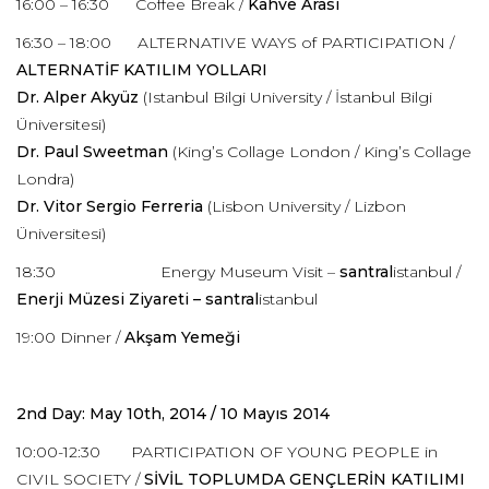
16:00 – 16:30 Coffee Break /
Kahve Arası
16:30 – 18:00 ALTERNATIVE WAYS of PARTICIPATION /
ALTERNATİF KATILIM YOLLARI
Dr. Alper Akyüz
(Istanbul Bilgi University / İstanbul Bilgi
Üniversitesi)
Dr. Paul Sweetman
(King’s Collage London / King’s Collage
Londra)
Dr. Vitor Sergio Ferreria
(Lisbon University / Lizbon
Üniversitesi)
18:30 Energy Museum Visit –
santral
istanbul /
Enerji Müzesi Ziyareti – santral
istanbul
19:00 Dinner /
Akşam Yemeği
2nd Day: May 10th, 2014 / 10 Mayıs 2014
10:00-12:30 PARTICIPATION OF YOUNG PEOPLE in
CIVIL SOCIETY /
SİVİL TOPLUMDA GENÇLERİN KATILIMI