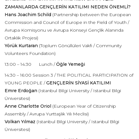
ZAMANLARDA GENÇLERİN KATILIMI NEDEN ÖNEMLİ?
Hans Joachim Schild
(Partnership between the European
Commission and Council of Europe in the Field of Youth /
Avrupa Komisyonu ve Avrupa Konseyi Gençlik Alanında
Ortaklık Projesi)
Yörük Kurtaran
(Toplum Gönüllüleri Vakfı / Community
Volunteers Foundation)
13:00 – 14:30 Lunch /
Öğle Yemeği
14:30 – 16:00 Session 3 / THE POLITICAL PARTICIPATION of
YOUNG PEOPLE /
GENÇLERİN SİYASİ KATILIMI
Emre Erdoğan
(Istanbul Bilgi University / Istanbul Bilgi
Üniversitesi)
Anne Charlotte Oriol
(European Year of Citizenship
Assembly / Avrupa Yurttaşlık Yılı Meclisi)
Volkan Yılmaz
(Istanbul Bilgi University / Istanbul Bilgi
Üniversitesi)