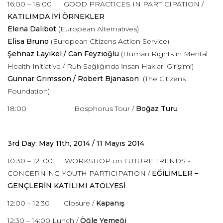
16:00 – 18:00 GOOD PRACTICES IN PARTICIPATION /
KATILIMDA İYİ ÖRNEKLER
Elena Dalibot
(European Alternatives)
Elisa Bruno
(European Citizens Action Service)
Şehnaz Layıkel / Can Feyzioğlu
(Human Rights in Mental
Health Initiative / Ruh Sağlığında İnsan Hakları Girişimi)
Gunnar Grimsson / Robert Bjanason
(The Citizens
Foundation)
18:00 Bosphorus Tour /
Boğaz Turu
3rd Day: May 11th, 2014 / 11 Mayıs 2014
10:30 – 12: 00 WORKSHOP on FUTURE TRENDS -
CONCERNING YOUTH PARTICIPATION /
EĞİLİMLER –
GENÇLERİN KATILIMI ATÖLYESİ
12:00 – 12:30 Closure /
Kapanış
12:30 – 14:00 Lunch /
Öğle Yemeği