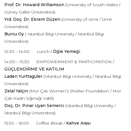
Prof. Dr. Howard Williamson
(University of South Wales /
Güney Galler Üniversitesi)
Yrd. Doç. Dr. Ekrem Düzen
(University of Izmir / İzmir
Üniversitesi)
Burcu Oy
( Istanbul Bilgi University / İstanbul Bilgi
Üniversitesi)
12:30 – 14:00 Lunch /
Öğle Yemeği
14:00 – 15:30 EMPOWERMENT & PARTICIPATION /
GÜÇLENDİRME VE KATILIM
Laden Yurttagüler
(Istanbul Bilgi University / İstanbul Bilgi
Üniversitesi)
Zelal Yalçın
(Mor Çatı Women’s Shelter Foundation / Mor
Çatı Kadın Sığınağı Vakfı)
Doç. Dr. Pınar Uyan Semerci
(Istanbul Bilgi University /
İstanbul Bilgi Üniversitesi)
15:30 – 16:00 Coffee Break /
Kahve Arası