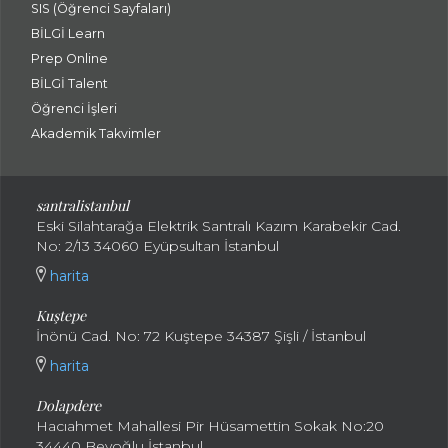
SIS (Öğrenci Sayfaları)
BİLGİ Learn
Prep Online
BİLGİ Talent
Öğrenci İşleri
Akademik Takvimler
santralistanbul
Eski Silahtarağa Elektrik Santralı Kazım Karabekir Cad.
No: 2/13 34060 Eyüpsultan İstanbul
harita
Kuştepe
İnönü Cad. No: 72 Kuştepe 34387 Şişli / İstanbul
harita
Dolapdere
Hacıahmet Mahallesi Pir Hüsamettin Sokak No:20
34440 Beyoğlu İstanbul