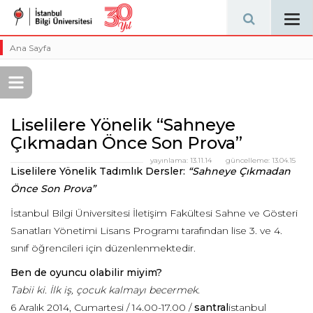
Tog
navi
Ana Sayfa
Liselilere Yönelik “Sahneye
Çıkmadan Önce Son Prova”
yayınlama:
13.11.14
güncelleme:
13.04.15
Liselilere Yönelik Tadımlık Dersler:
“Sahneye Çıkmadan
Önce Son Prova”
İstanbul Bilgi Üniversitesi İletişim Fakültesi Sahne ve Gösteri
Sanatları Yönetimi Lisans Programı tarafından lise 3. ve 4.
sınıf öğrencileri için düzenlenmektedir.
Ben de oyuncu olabilir miyim?
Tabii ki. İlk iş, çocuk kalmayı becermek.
6 Aralık 2014, Cumartesi / 14.00-17.00 /
santral
istanbul