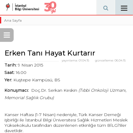
Tog
navi
Ana Sayfa
Erken Tanı Hayat Kurtarır
yayınlama:
01.04.15
güncelleme:
06.04.15
Tarih:
9 Nisan 2015
Saat:
16.00
Yer:
Kuştepe Kampüsü, BS
Konuşmacı:
Doç.Dr. Serkan Keskin
(Tıbbi Onkoloji Uzmanı,
Memorial Sağlık Grubu)
Kanser Haftası (1-7 Nisan) nedeniyle, Türk Kanser Derneği
işbirliği ile İstanbul Bilgi Üniversitesi Sağlık Hizmetleri Meslek
Yüksekokulu tarafından düzenlenen etkinliğe tüm BİLGİ'liler
davetlidir.