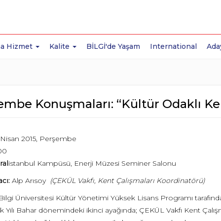
a Hizmet
Kalite
BİLGİ'de Yaşam
International
Ada
embe Konuşmaları: “Kültür Odaklı Ke
 Nisan 2015, Perşembe
00
ral
istanbul Kampüsü, Enerji Müzesi Seminer Salonu
cı:
Alp Arısoy
(ÇEKÜL Vakfı, Kent Çalışmaları Koordinatörü)
 Bilgi Üniversitesi Kültür Yönetimi Yüksek Lisans Programı tara
 Yılı Bahar dönemindeki ikinci ayağında; ÇEKÜL Vakfı Kent Çalışma