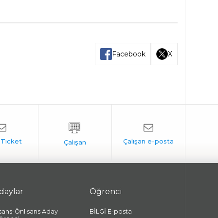
Facebook
X
daylar
Öğrenci
isans-Önlisans Aday
BİLGİ E-posta