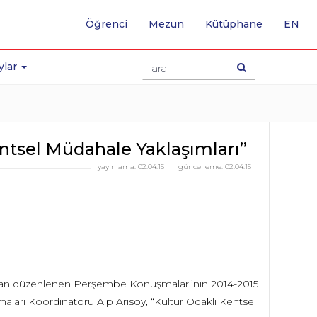
-
Öğrenci
Mezun
Kütüphane
EN
İNG
SA
GE
ylar
ntsel Müdahale Yaklaşımları”
yayınlama:
02.04.15
güncelleme:
02.04.15
fından düzenlenen Perşembe Konuşmaları’nın 2014-2015
ları Koordinatörü Alp Arısoy, “Kültür Odaklı Kentsel