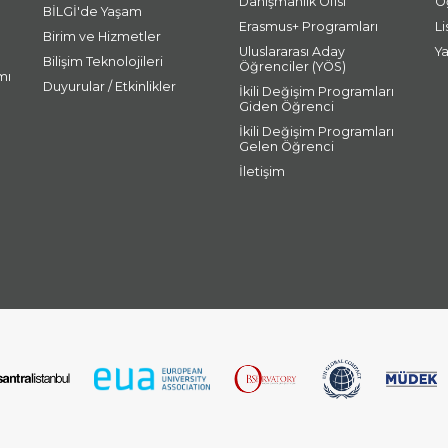
Danışmanlık Ofisi
Ö
BİLGİ'de Yaşam
Erasmus+ Programları
L
Birim ve Hizmetler
Uluslararası Aday
Y
Bilişim Teknolojileri
Öğrenciler (YÖS)
mı
Duyurular / Etkinlikler
İkili Değişim Programları
Giden Öğrenci
İkili Değişim Programları
Gelen Öğrenci
İletişim