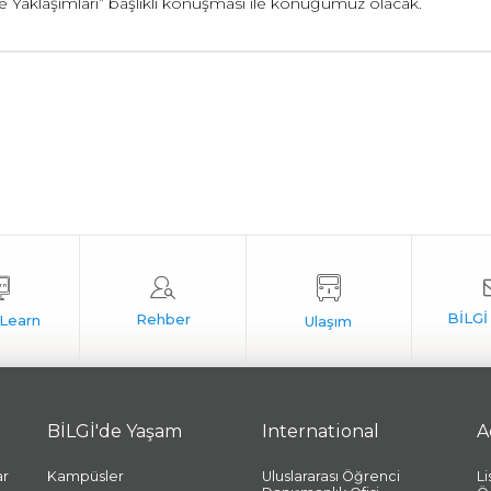
 Yaklaşımları” başlıklı konuşması ile konuğumuz olacak.
BİLGİ'de Yaşam
International
A
ar
Kampüsler
Uluslararası Öğrenci
L