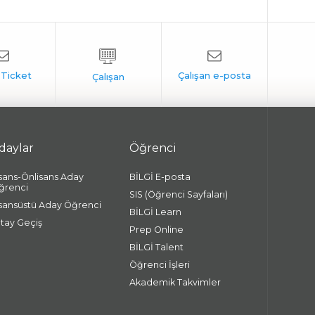
daylar
Öğrenci
isans-Önlisans Aday
BİLGİ E-posta
ğrenci
SIS (Öğrenci Sayfaları)
isansüstü Aday Öğrenci
BİLGİ Learn
atay Geçiş
Prep Online
BİLGİ Talent
Öğrenci İşleri
Akademik Takvimler