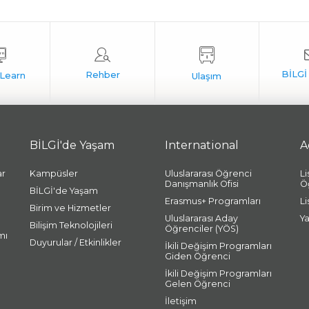
BİLGİ'de Yaşam
International
A
ar
Kampüsler
Uluslararası Öğrenci
L
Danışmanlık Ofisi
Ö
BİLGİ'de Yaşam
Erasmus+ Programları
L
Birim ve Hizmetler
Uluslararası Aday
Y
Bilişim Teknolojileri
Öğrenciler (YÖS)
mı
Duyurular / Etkinlikler
İkili Değişim Programları
Giden Öğrenci
İkili Değişim Programları
Gelen Öğrenci
İletişim