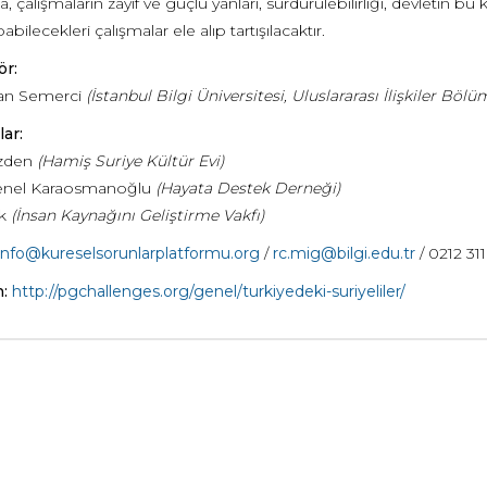
a, çalışmaların zayıf ve güçlü yanları, sürdürülebilirliği, devletin 
bilecekleri çalışmalar ele alıp tartışılacaktır.
ör:
yan Semerci
(İstanbul Bilgi Üniversitesi, Uluslararası İlişkiler Bölü
lar:
zden
(Hamiş Suriye Kültür Evi)
nel Karaosmanoğlu
(Hayata Destek Derneği)
k
(İnsan Kaynağını Geliştirme Vakfı)
info@kureselsorunlarplatformu.org
/
rc.mig@bilgi.edu.tr
/ 0212 31
n:
http://pgchallenges.org/genel/turkiyedeki-suriyeliler/