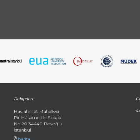
Dolapdere
Ca
4
Hacıahmet Mahallesi
Pir Hüsamettin Sokak
No:20 34440 Beyoğlu
İstanbul
harita