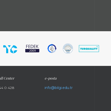
ll Center
e-posta
44 0 428
info@bilgi.edu.tr