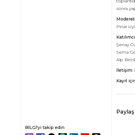
toplantıd
sonra yapa
Moderat
Pınar U
Katılımcı
Şenay Ö
Sema Ge
Alp Birici
İletişim:
Kayıt içi
Paylaş
BİLGİ'yi takip edin