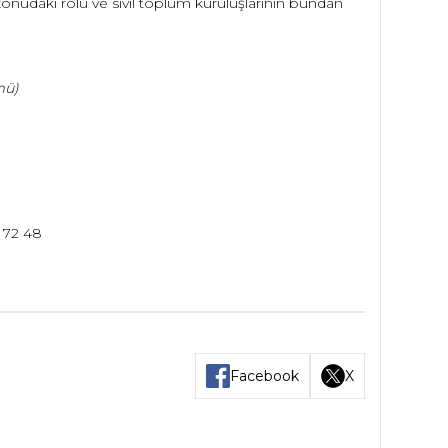
bu konudaki rolü ve sivil toplum kuruluşlarının bundan
mü)
1 72 48
Facebook
X