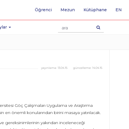
-
Öğrenci
Mezun
Kütüphane
EN
İNG
SA
GE
ylar
yayınlama:
13.04.15
güncelleme:
14.04.15
iversitesi Göç Çalışmaları Uygulama ve Araştırma
nin en önemli konularından birini masaya yatırılacak.
n ve gereksinimlerinin yakından inceleneceği