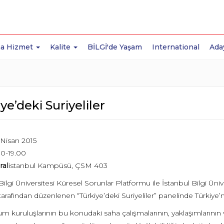
a Hizmet
Kalite
BİLGİ'de Yaşam
International
Ada
ye’deki Suriyeliler
 Nisan 2015
00-19.00
ral
istanbul Kampüsü, ÇSM 403
Bilgi Üniversitesi Küresel Sorunlar Platformu ile İstanbul Bilgi Ün
arafından düzenlenen “Türkiye’deki Suriyeliler” panelinde Türkiye’
lum kuruluşlarının bu konudaki saha çalışmalarının, yaklaşımlarını