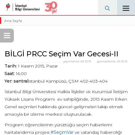
Tog
navi
Ana Sayfa
BİLGİ PRCC Seçim Var Gecesi-II
yayınlama:
26.10.15
güncelleme:
26.10.15
Tarih:
1 Kasım 2015, Pazar
Saat:
16.00
Yer: santral
istanbul Kampüsü, ÇSM 402-403-404
İstanbul Bilgi Üniversitesi Halkla İlişkiler ve Kurumsal İletişim
Yüksek Lisans Programı ev sahipliğinde, 2015 Kasım Erken
Genel seçimleri hakkında güncel gelişmeleri takip etmek
amacıyla bir izleme merkezi oluşturulacak.
Program öğrencilerinin yürüttüğü seçim haberlerini
haritalandırma projesi
#SeçimVar
ve vatandaş haberciliği