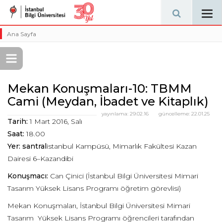
Tog
navi
Ana Sayfa
Mekan Konuşmaları-10: TBMM
Cami (Meydan, İbadet ve Kitaplık)
yayınlama:
29.02.16
güncelleme:
22.01.25
Tarih:
1 Mart 2016, Salı
Saat:
18.00
Yer: santral
istanbul Kampüsü, Mimarlık Fakültesi Kazan
Dairesi 6–Kazandibi
Konuşmacı:
Can Çinici (İstanbul Bilgi Üniversitesi Mimari
Tasarım Yüksek Lisans Programı öğretim görevlisi)
Mekan Konuşmaları, İstanbul Bilgi Üniversitesi Mimari
Tasarım Yüksek Lisans Programı öğrencileri tarafından