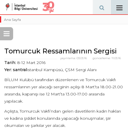
Tog
navi
Ana Sayfa
Tomurcuk Ressamlarının Sergisi
yayınlama:
03.03.16
güncelleme:
11.03.16
Tarih:
8-12 Mart 2016
Yer: santral
istanbul Kampüsü, ÇSM Sergi Alanı
BİLUM Kulübü tarafından düzenlenen ve Tomurcuk Vakfı
ressamlarının yer alacağı serginin açılışı 8 Mart’ta 18.00-21.00
arasında, kapanışı ise 12 Mart’ta 13.00-17.00 arasında
yapılacak.
Açılışta, Tomurcuk Vakfı’ndan gelen davetlilerin kadın hakları
ve kadına şiddet konularında yapacağı konuşmalar, şiir
okumaları ve şarkılar yer alacak.