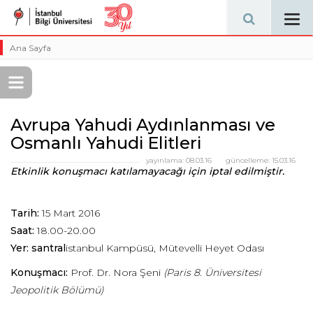
Tog
navi
Ana Sayfa
Avrupa Yahudi Aydınlanması ve
Osmanlı Yahudi Elitleri
yayınlama:
08.03.16
güncelleme:
15.03.16
Etkinlik konuşmacı katılamayacağı için iptal edilmiştir.
Tarih:
15 Mart 2016
Saat:
18.00-20.00
Yer: santral
istanbul Kampüsü, Mütevelli Heyet Odası
Konuşmacı:
Prof. Dr. Nora Şeni
(Paris 8. Üniversitesi
Jeopolitik Bölümü)