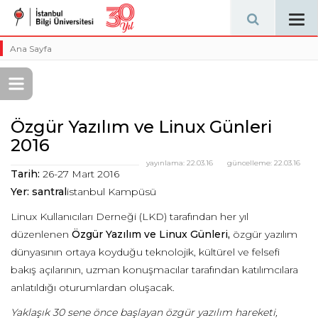
Tog
navi
Ana Sayfa
Özgür Yazılım ve Linux Günleri
2016
yayınlama:
22.03.16
güncelleme:
22.03.16
Tarih:
26-27 Mart 2016
Yer:
santral
istanbul Kampüsü
Linux Kullanıcıları Derneği (LKD) tarafından her yıl
düzenlenen
Özgür Yazılım ve Linux Günleri,
özgür yazılım
dünyasının ortaya koyduğu teknolojik, kültürel ve felsefi
bakış açılarının, uzman konuşmacılar tarafından katılımcılara
anlatıldığı oturumlardan oluşacak.
Yaklaşık 30 sene önce başlayan özgür yazılım hareketi,