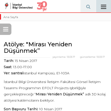
Tog
navi
Ana Sayfa
Atölye: "Mirası Yeniden
Düşünmek”
yayınlama:
13.03.17
güncelleme:
13.03.17
Tarih:
15 Nisan 2017
Saat:
13.00-17.00
Yer: santral
istanbul Kampüsü, E1-103A
İstanbul Bilgi Üniversitesi İletişim Fakültesi Görsel İletişim
Tasarımı Programı'nın EFOLT Projects işbirliğiyle
gerçekleştireceği “
Mirası Yeniden Düşünmek”
adlı 3D kolaj
atölyesi katılımcılarını bekliyor.
Son Başvuru Tarihi:
10 Nisan 2017