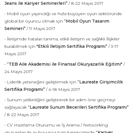
Jeans ile Kariyer Seminerleri”
/ 8-22 Mayıs 2017
• Mobil oyun yayıncılığı ve hızla büyüyen oyun sektöründe
global bir oyuncu olmak için
“Mobil Oyun Tasarım
Semineri”
/ 11 Mayıs 2017
• İletişimde hataları tanıma, etkili iletişim ve sağlıklı İlişkiler
kurabilmek için
"Etkili İletişim Sertifika Programı”
/ 3-17
Mayıs 2017
•
“TEB Aile Akademisi ile Finansal Okuryazarlık
Eğitimi"
/
24 Mayıs 2017
• Liderlik yeteneğini geliştirmek için
“Laureate Girişimcilik
Sertifika Programı”
/ 4-18 Mayıs 2017
• Sunum yetkinliğini geliştirerek bir adım öne geçmeyi
sağlayacak
“Laureate Sunum Becerileri Sertifika Programı”
/ 8-22 Mayıs 2017
• CV Hazırlama Oturumu ve İş Arama / Networking
oturumları ile ay boyunca tüm kampüslerde
“Kariyer