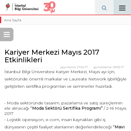
Tog
navi
Ana Sayfa
Kariyer Merkezi Mayıs 2017
Etkinlikleri
yayınlama:
27.04.17
güncelleme:
09.05.17
İstanbul Bilgi Üniversitesi Kariyer Merkezi, Mayıs ayı için,
sektöründe önemli markalar ve Laureate Network işbirliğiyle
geliştirilen sertifika programları ve seminerler hazırladı.
• Moda sektöründe tasarım, pazarlama ve satış süreçlerinin
ele alınacağı
“Moda Sektörü Sertifika Programı”
/ 2-16 Mayıs
2017
• Lojistik operasyon, e-com, insan kaynakları gibi iş
dünyasının çeşitli faaliyet alanlarının değerlendirileceği
“Mavi