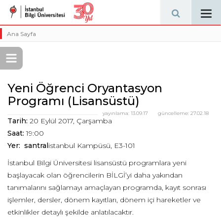
Tog
navi
Ana Sayfa
Yeni Öğrenci Oryantasyon
Programı (Lisansüstü)
yayınlama:
13.09.17
güncelleme:
27.02.18
Tarih:
20 Eylül 2017, Çarşamba
Saat:
19:00
Yer: santral
istanbul Kampüsü, E3-101
İstanbul Bilgi Üniversitesi lisansüstü programlara yeni
başlayacak olan öğrencilerin BİLGİ’yi daha yakından
tanımalarını sağlamayı amaçlayan programda, kayıt sonrası
işlemler, dersler, dönem kayıtları, dönem içi hareketler ve
etkinlikler detaylı şekilde anlatılacaktır.