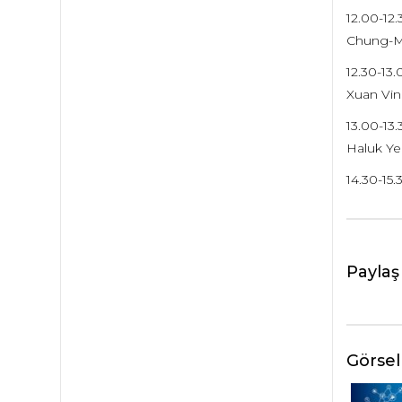
12.00-12
Chung-Mi
12.30-13
Xuan Vin
13.00-13
Haluk Yen
14.30-15.
Paylaş
Görsel