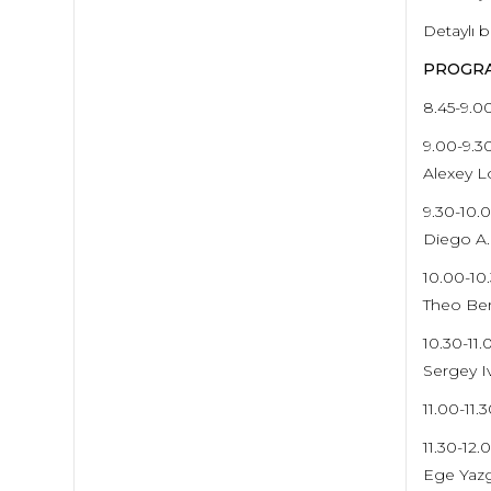
Detaylı bi
PROGR
8.45-9.00
9.00-9.3
Alexey L
9.30-10.
Diego A.
10.00-10
Theo Ber
10.30-11
Sergey Iv
11.00-11.
11.30-12
Ege Yazga