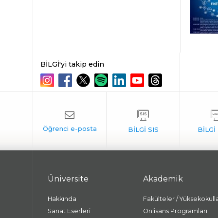
BİLGİ'yi takip edin
Üniversite
Akademik
Hakkında
Fakülteler / Yüksekokull
Sanat Eserleri
Önlisans Programları