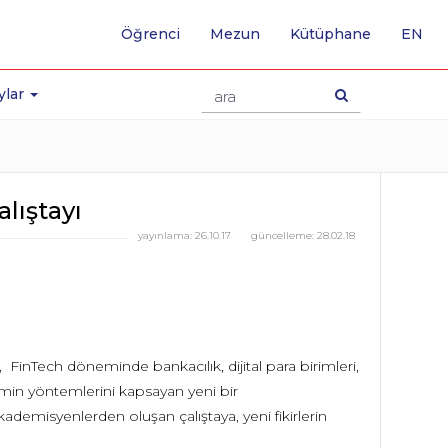
-
Öğrenci
Mezun
Kütüphane
EN
İNG
SA
GE
ylar
lıştayı
yayınlama:
26.10.17
güncelleme:
28.02.18
 FinTech döneminde bankacılık, dijital para birimleri,
ahmin yöntemlerini kapsayan yeni bir
akademisyenlerden oluşan çalıştaya, yeni fikirlerin