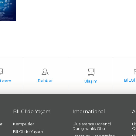
BİLGİ'de Yaşam
International
A
ar
Kampüsler
Uluslararası Öğrenci
L
Danışmanlık Ofisi
Ö
BİLGİ'de Yaşam