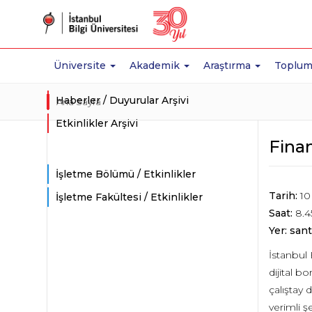
Üniversite
Akademik
Araştırma
Toplum
Haberler / Duyurular Arşivi
Ana Sayfa
Etkinlikler Arşivi
Finan
İşletme Bölümü / Etkinlikler
Tarih:
10
İşletme Fakültesi / Etkinlikler
Saat:
8.4
Yer: sant
İstanbul 
dijital b
çalıştay 
verimli ş