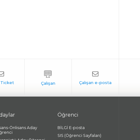
daylar
Öğrenci
isans-Önlisans Aday
BİLGİ E-posta
ğrenci
SIS (Öğrenci Sayfaları)