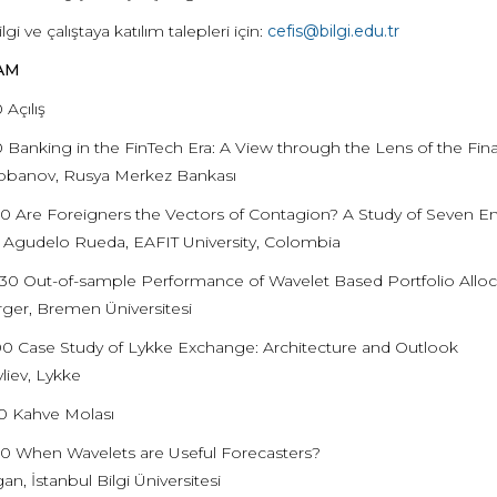
lgi ve çalıştaya katılım talepleri için:
cefis@bilgi.edu.tr
AM
 Açılış
0 Banking in the FinTech Era: A View through the Lens of the Fin
obanov, Rusya Merkez Bankası
00 Are Foreigners the Vectors of Contagion? A Study of Seven 
 Agudelo Rueda, EAFIT University, Colombia
.30 Out-of-sample Performance of Wavelet Based Portfolio Alloc
ger, Bremen Üniversitesi
.00 Case Study of Lykke Exchange: Architecture and Outlook
liev, Lykke
30 Kahve Molası
.00 When Wavelets are Useful Forecasters?
n, İstanbul Bilgi Üniversitesi