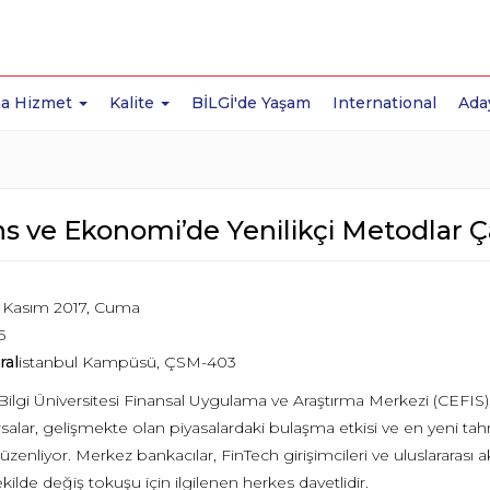
a Hizmet
Kalite
BİLGİ'de Yaşam
International
Ada
s ve Ekonomi’de Yenilikçi Metodlar Ça
 Kasım 2017, Cuma
5
ral
istanbul Kampüsü, ÇSM-403
Bilgi Üniversitesi Finansal Uygulama ve Araştırma Merkezi (CEFIS),
orsalar, gelişmekte olan piyasalardaki bulaşma etkisi ve en yeni t
düzenliyor. Merkez bankacılar, FinTech girişimcileri ve uluslararası 
ekilde değiş tokuşu için ilgilenen herkes davetlidir.