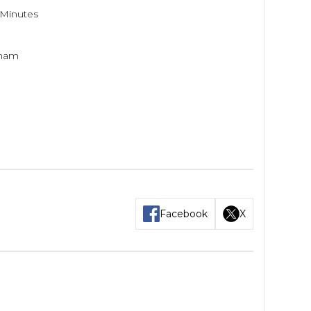
 Minutes
tnam
Facebook
X