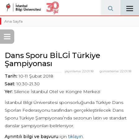
Tog
navi
Ana Sayfa
Dans Sporu BİLGİ Türkiye
Şampiyonası
yayınlama:
22.01.18
güncelleme:
22.01.18
Tarih:
10-11 Şubat 2018
Saat:
10.30-21.30
Yer:
Silence İstanbul Otel ve Kongre Merkezi
İstanbul Bilgi Üniversitesi sponsorluğunda Türkiye Dans
Sporları Federasyonu tarafından gerçekleştirilecek Dans
Sporu Türkiye Şampiyonası’nda sezonun latin ve standart
danslar şampiyonları belirleniyor.
Ayrıntılı bilgi ve başvuru
için
tıklayın
.