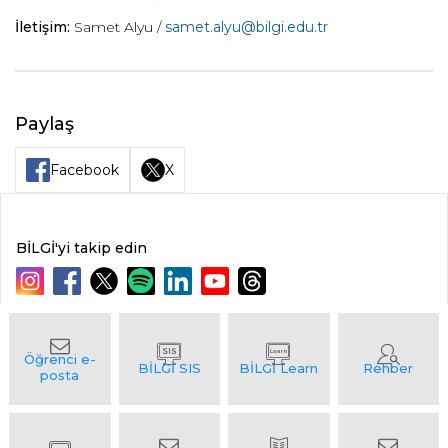
İletişim:
Samet Alyu /
samet.alyu@bilgi.edu.tr
Paylaş
Facebook
X
BİLGİ'yi takip edin