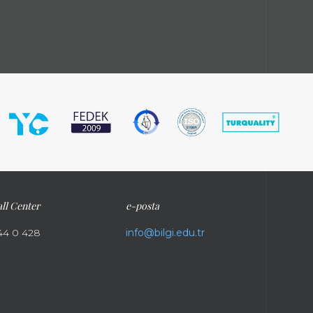
ll Center
e-posta
44 0 428
info@bilgi.edu.tr