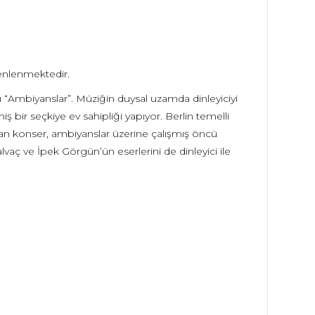
zenlenmektedir.
sı “Ambiyanslar”. Müziğin duysal uzamda dinleyiciyi
niş bir seçkiye ev sahipliği yapıyor. Berlin temelli
olan konser, ambiyanslar üzerine çalışmış öncü
alvaç ve İpek Görgün’ün eserlerini de dinleyici ile