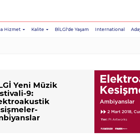
a Hizmet
Kalite
BİLGİ'de Yaşam
International
Ada
LGİ Yeni Müzik
stivali-9:
ektroakustik
sişmeler-
biyanslar