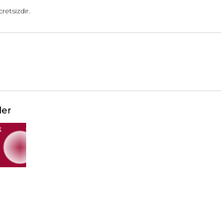
cretsizdir.
ler