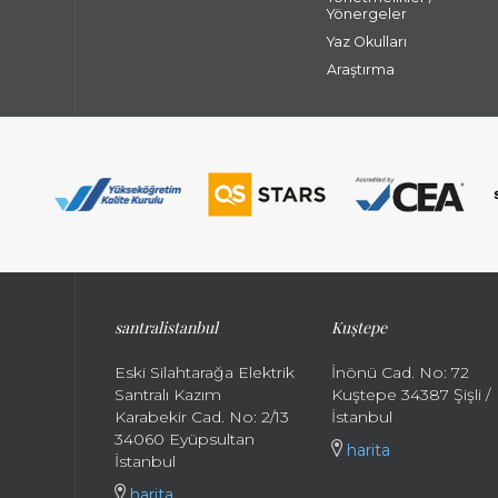
Yönergeler
Yaz Okulları
Araştırma
santralistanbul
Kuştepe
Eski Silahtarağa Elektrik
İnönü Cad. No: 72
Santralı Kazım
Kuştepe 34387 Şişli /
Karabekir Cad. No: 2/13
İstanbul
34060 Eyüpsultan
harita
İstanbul
harita