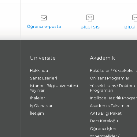
Üniversite
Akademik
Hakkında
Fakülteler / Yüksekokull
Sanat Eserleri
Önlisans Programları
İstanbul Bilgi Üniversitesi
Yüksek Lisans / Doktora
Yayınları
Programları
İhaleler
İngilizce Hazırlık Progra
İş Olanakları
Akademik Takvimler
İletişim
AKTS Bilgi Paketi
Ders Kataloğu
Öğrenci İşleri
Yönetmelikler /