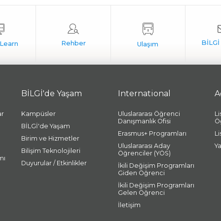
BİLGİ'de Yaşam
International
A
ar
Kampüsler
Uluslararası Öğrenci
L
Danışmanlık Ofisi
Ö
BİLGİ'de Yaşam
Erasmus+ Programları
L
Birim ve Hizmetler
Uluslararası Aday
Y
Bilişim Teknolojileri
Öğrenciler (YÖS)
mı
Duyurular / Etkinlikler
İkili Değişim Programları
Giden Öğrenci
İkili Değişim Programları
Gelen Öğrenci
İletişim