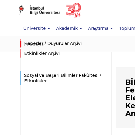
Üniversite
Akademik
Araştırma
Toplum
Haberler / Duyurular Arşivi
Ana Sayfa
Etkinlikler Arşivi
Sosyal ve Beşeri Bilimler Fakültesi /
Bİ
Etkinlikler
Fe
El
Ke
Am