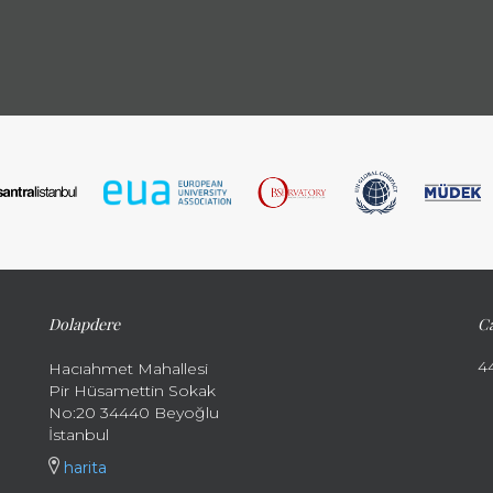
Dolapdere
Ca
4
Hacıahmet Mahallesi
Pir Hüsamettin Sokak
No:20 34440 Beyoğlu
İstanbul
harita