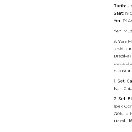
Tarih:
2 
Saat:
19.
Yer:
Pi Ar
Yeni Müzi
9. Yeni M
tesiri al
Brezilyal
bestecile
buluştur
1. Set: 
Ivan Chiar
2. Set: 
İpek Gö
Gökalp K
Hazal Eli