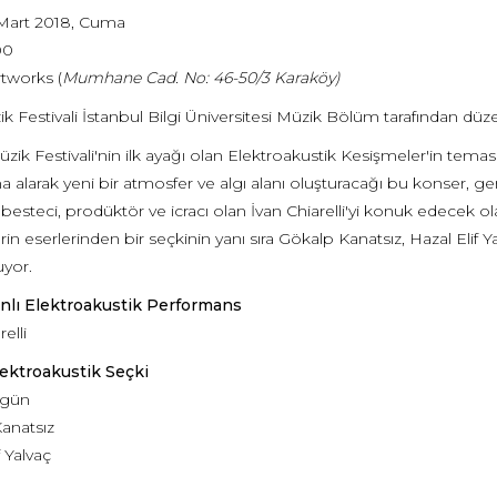
Mart 2018, Cuma
00
tworks (
Mumhane Cad. No: 46-50/3 Karaköy)
k Festivali İstanbul Bilgi Üniversitesi Müzik Bölüm tarafından dü
üzik Festivali'nin ilk ayağı olan Elektroakustik Kesişmeler'in tema
tına alarak yeni bir atmosfer ve algı alanı oluşturacağı bu konser, ge
ı besteci, prodüktör ve icracı olan İvan Chiarelli'yi konuk edecek 
rin eserlerinden bir seçkinin yanı sıra Gökalp Kanatsız, Hazal Elif Y
uyor.
Canlı Elektroakustik Performans
elli
Elektroakustik Seçki
rgün
anatsız
f Yalvaç