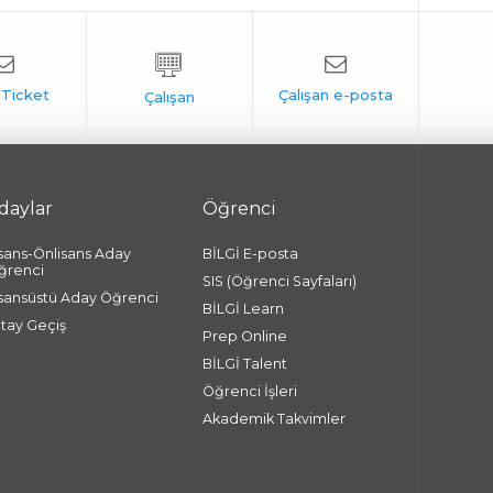
daylar
Öğrenci
isans-Önlisans Aday
BİLGİ E-posta
ğrenci
SIS (Öğrenci Sayfaları)
isansüstü Aday Öğrenci
BİLGİ Learn
atay Geçiş
Prep Online
BİLGİ Talent
Öğrenci İşleri
Akademik Takvimler