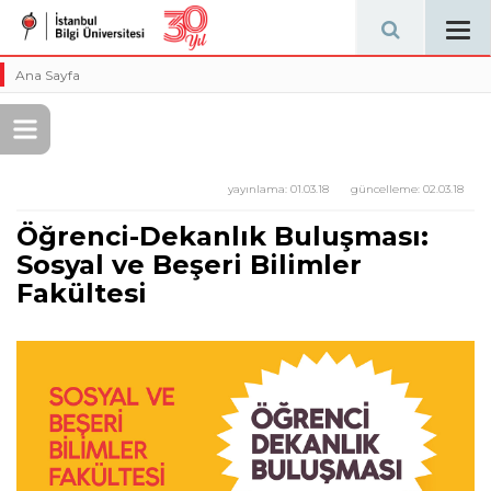
Tog
navi
Ana Sayfa
yayınlama:
01.03.18
güncelleme:
02.03.18
Öğrenci-Dekanlık Buluşması:
Sosyal ve Beşeri Bilimler
Fakültesi