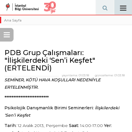
Tog
navi
Ana Sayfa
PDB Grup Çalışmaları:
"İlişkilerdeki ‘Sen’i Keşfet"
(ERTELENDİ)
yayınlama:
01.03.18
güncelleme:
01.03.18
SEMİNER, KÖTÜ HAVA KOŞULLARI NEDENİYLE
ERTELENMİŞTİR.
*************************
Psikolojik Danışmanlık Birimi Seminerleri:
İlişkilerdeki
‘Sen’i Keşfet
Tarih:
12 Aralık 2013, Perşembe
Saat:
14:00-17.00
Yer: