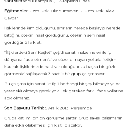
santral
istanbul Kampüsü, L2-Toplantı Odası
Eğitmenler:
Uzm. Psk. Filiz Yurtseven - Uzm. Psk. Alev
Çavdar
İlişkilerinde kim olduğunu, sınırların nerede başlayıp nerede
bittiğini, ötekini nasıl gördüğünü, ötekinin seni nasıl
gördüğünü fark et!
“İlişkilerdeki Seni Keşfet” çeşitli sanat malzemeleri ile iç
dünyanızı ifade etmenizi ve sözel olmayan yollarla iletişim
kurarak ilişkilerinizde nasıl var olduğunuzu başka bir gözle
görmenizi sağlayacak 3 saatlik bir grup çalışmasıdır.
Bu çalışma için sanat ile ilgili herhangi bir şey bilmeye ya da
yetenekli olmaya gerek yok. Tek gereken farklı ifade yollarına
açık olmanız.
Son Başvuru Tarihi:
5 Aralık 2013, Perşembe
Gruba katılım için ön görüşme şarttır. Grup sayısı, çalışmanın
daha etkili olabilmesi için kısıtlı olacaktır.