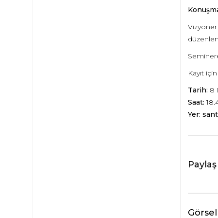
Konuşma
Vizyoner 
düzenlen
Seminere 
Kayıt içi
Tarih:
8 
Saat:
18.
Yer: sant
Paylaş
Görsel