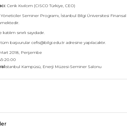
cı:
Cenk Kıvılcım (CISCO Türkiye, CEO)
Yöneticiler Seminer Programı, İstanbul Bilgi Üniversitesi Finans
mektedir.
katılım sınırlı sayıdadır.
n tüm başvurular cefis@bilgi.edu.tr adresine yapılacaktır.
Mart 2018, Perşembe
45-20.00
ral
istanbul Kampüsü, Enerji Müzesi-Seminer Salonu
ler