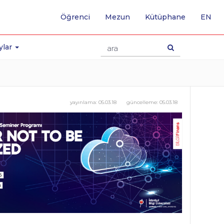
-
Öğrenci
Mezun
Kütüphane
EN
İNG
SA
GE
ylar
yayınlama:
05.03.18
güncelleme:
05.03.18