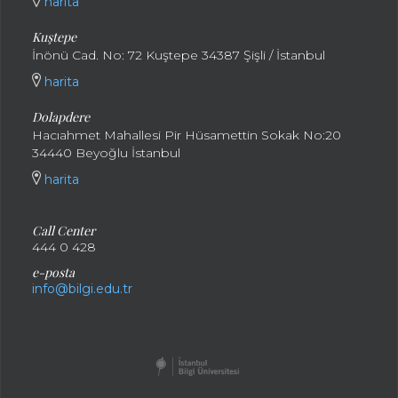
harita
Kuştepe
İnönü Cad. No: 72 Kuştepe 34387 Şişli / İstanbul
harita
Dolapdere
Hacıahmet Mahallesi Pir Hüsamettin Sokak No:20
34440 Beyoğlu İstanbul
harita
Call Center
444 0 428
e-posta
info@bilgi.edu.tr