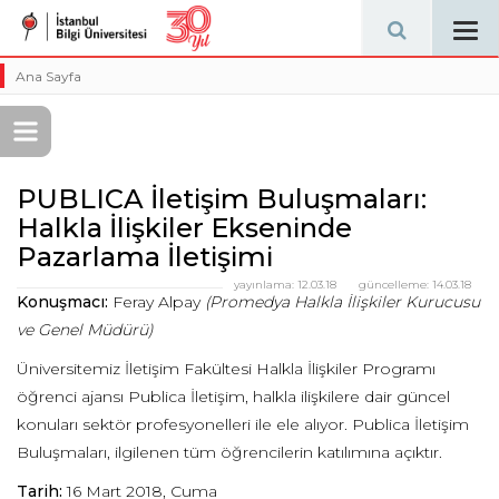
Tog
navi
Ana Sayfa
PUBLICA İletişim Buluşmaları:
Halkla İlişkiler Ekseninde
Pazarlama İletişimi
yayınlama:
12.03.18
güncelleme:
14.03.18
Konuşmacı:
Feray Alpay
(Promedya Halkla İlişkiler Kurucusu
ve Genel Müdürü)
Üniversitemiz İletişim Fakültesi Halkla İlişkiler Programı
öğrenci ajansı Publica İletişim, halkla ilişkilere dair güncel
konuları sektör profesyonelleri ile ele alıyor. Publica İletişim
Buluşmaları, ilgilenen tüm öğrencilerin katılımına açıktır.
Tarih:
16 Mart 2018, Cuma