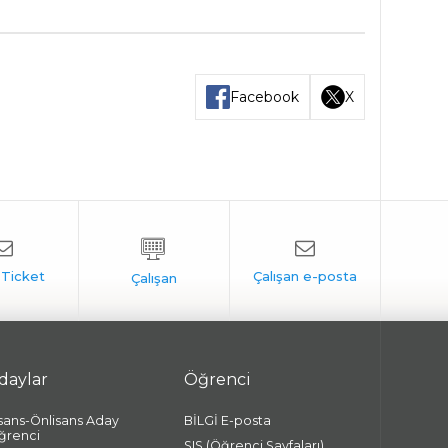
Facebook
X
daylar
Öğrenci
isans-Önlisans Aday
BİLGİ E-posta
ğrenci
SIS (Öğrenci Sayfaları)