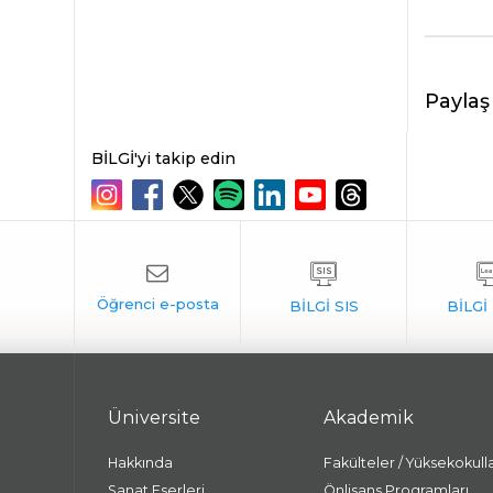
Paylaş
BİLGİ'yi takip edin
Üniversite
Akademik
Hakkında
Fakülteler / Yüksekokull
Sanat Eserleri
Önlisans Programları