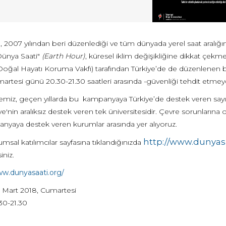
2007 yılından beri düzenlediği ve tüm dünyada yerel saat aralığında
ünya Saati"
(Earth Hour)
, küresel iklim değişikliğine dikkat çek
(Doğal Hayatı Koruma Vakfı) tarafından Türkiye’de de düzenlenen b
rtesi günü 20.30-21.30 saatleri arasında -güvenliği tehdit etmeyec
emiz, geçen yıllarda bu kampanyaya Türkiye’de destek veren sayılı 
iye'nin aralıksız destek veren tek üniversitesidir. Çevre sorunlarına 
nyaya destek veren kurumlar arasında yer alıyoruz.
http://www.dunyasa
msal katılımcılar sayfasına tıklandığınızda
iniz.
ww.dunyasaati.org/
 Mart 2018, Cumartesi
30-21.30