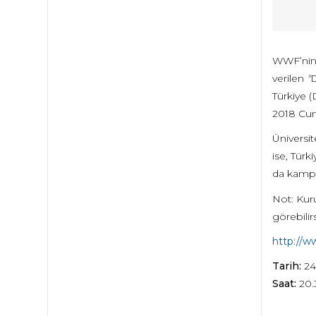
WWF’nin, 
verilen
"
D
Türkiye 
2018 Cuma
Üniversit
ise, Türk
da kampa
Not: Kuru
görebilirs
http://w
Tarih:
24
Saat:
20.