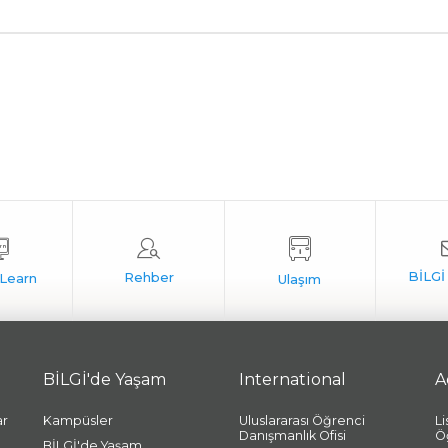
BİLGİ'de Yaşam
International
A
ar
Kampüsler
Uluslararası Öğrenci
L
Danışmanlık Ofisi
Ö
BİLGİ'de Yaşam