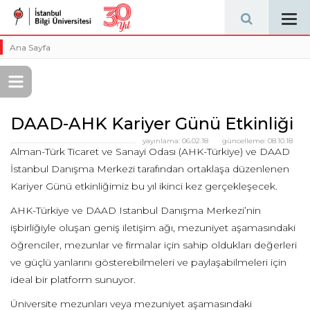
Tog
navi
Ana Sayfa
DAAD-AHK Kariyer Günü Etkinliği
yayınlama:
06.02.18
güncelleme:
08.10.18
Alman-Türk Ticaret ve Sanayi Odası (AHK-Türkiye) ve DAAD
İstanbul Danışma Merkezi tarafından ortaklaşa düzenlenen
Kariyer Günü etkinliğimiz bu yıl ikinci kez gerçekleşecek.
AHK-Türkiye ve DAAD Istanbul Danışma Merkezi’nin
işbirliğiyle oluşan geniş iletişim ağı, mezuniyet aşamasındaki
öğrenciler, mezunlar ve firmalar için sahip oldukları değerleri
ve güçlü yanlarını gösterebilmeleri ve paylaşabilmeleri için
ideal bir platform sunuyor.
Üniversite mezunları veya mezuniyet aşamasındaki