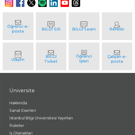
Üniversite
Hakkında
Sanat Eserleri
İstanbul Bilgi Üniversitesi Yayınları
İhaleler
İş Olanakları