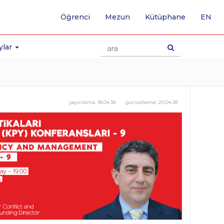
-
Öğrenci
Mezun
Kütüphane
EN
İNG
SA
GE
ylar
yayınlama:
18.04.18
güncelleme:
20.04.18