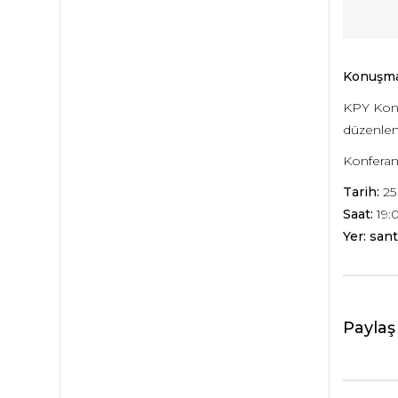
Konuşma
KPY Konfe
düzenlen
Konferans 
Tarih:
25
Saat:
19:
Yer: sant
Paylaş