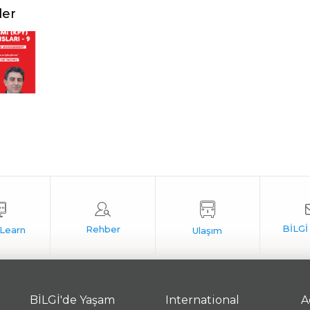
ler
BİLGİ'de Yaşam
International
A