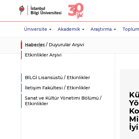
Üniversite
Akademik
Araştırma
Toplum
Haberler / Duyurular Arşivi
Ana Sayfa
Etkinlikler Arşivi
BİLGİ Lisansüstü / Etkinlikler
İletişim Fakültesi / Etkinlikler
Kü
Sanat ve Kültür Yönetimi Bölümü /
Yö
Etkinlikler
Ko
Mi
İy