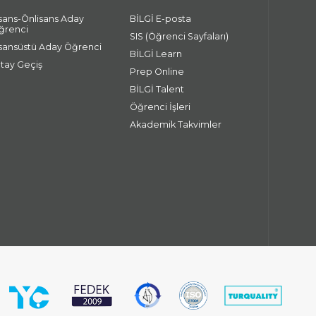
isans-Önlisans Aday
BİLGİ E-posta
ğrenci
SIS (Öğrenci Sayfaları)
isansüstü Aday Öğrenci
BİLGİ Learn
atay Geçiş
Prep Online
BİLGİ Talent
Öğrenci İşleri
Akademik Takvimler