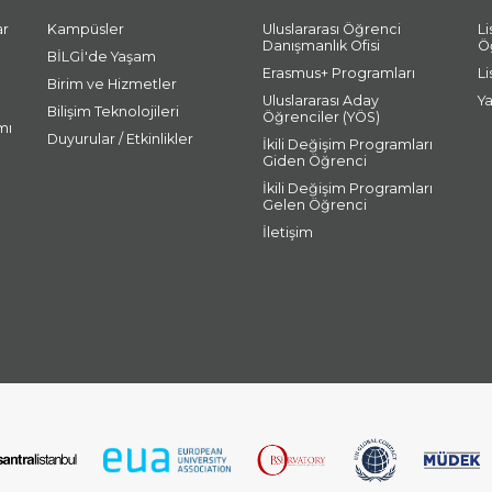
ar
Kampüsler
Uluslararası Öğrenci
L
Danışmanlık Ofisi
Ö
BİLGİ'de Yaşam
Erasmus+ Programları
L
Birim ve Hizmetler
Uluslararası Aday
Y
Bilişim Teknolojileri
Öğrenciler (YÖS)
mı
Duyurular / Etkinlikler
İkili Değişim Programları
Giden Öğrenci
İkili Değişim Programları
Gelen Öğrenci
İletişim