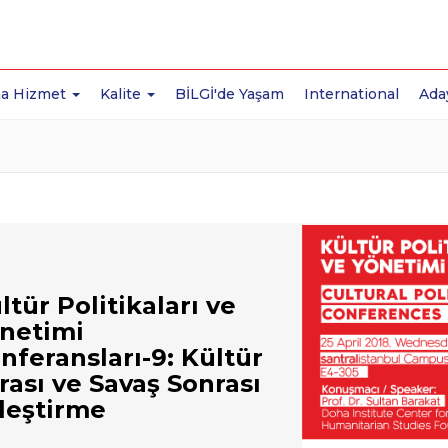
a Hizmet
Kalite
BİLGİ'de Yaşam
International
Ada
ltür Politikaları ve
netimi
nferansları-9: Kültür
rası ve Savaş Sonrası
ileştirme